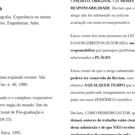
é
INÉDITO
,
ORIGINAL
e
de
MINHA
RESPONSABILIDADE
.
Declaro que o
P
artigo não foi submetido ou está em
grafia. Experiência no ensino
avaliação em outra revista/periódico.
ismo, Engenharias, Adm.
Est
ou
ciente dos itens presentes na LEI
9.610
/
98 (DIREITOS AUTORAIS)
e
me
responsabili
z
o
por quaisquer problema
relacionados a
PLÁGIO
.
E
stou
ciente de que o artigo submetido
ana:expansão recente. São
poderá ser removido da Revista
,
caso 
ias, n. 40, 1980.
observe
A QUALQUER TEMPO
que
e
encontra publicado integralmente ou e
ulo e o complexo corporativo
parte em outro
PERIÓDICO
científico.
novo mapa do mundo: fim do
cional de Pós-graduação e
Declaro
,
COMO PRIMEIRO AUTOR
,
q
318-331.
demais
autores do trabalho estão cien
de
sta
submiss
ão e
de
que
NÃO
recebe
Ática, 1995.
qualquer tipo de remuneração pela