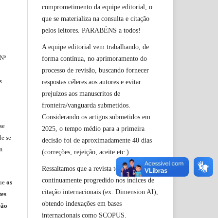
comprometimento da equipe editorial, o
que se materializa na consulta e citação
pelos leitores. PARABÉNS a todos!
A equipe editorial vem trabalhando, de
 Nº
forma contínua, no aprimoramento do
processo de revisão, buscando fornecer
s
respostas céleres aos autores e evitar
prejuízos aos manuscritos de
fronteira/vanguarda submetidos.
Considerando os artigos submetidos em
se
2025, o tempo médio para a primeira
le
se
decisão foi de aproximadamente 40 dias
m
(correções, rejeição, aceite etc.).
Ressaltamos que a revista tem
continuamente progredido nos índices de
ue
os
citação internacionais (ex. Dimension AI),
tes
obtendo indexações em bases
rão
internacionais como SCOPUS.