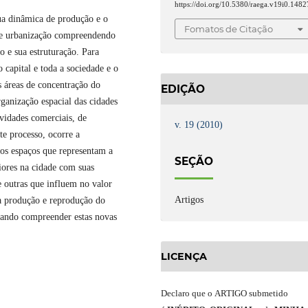
https://doi.org/10.5380/raega.v19i0.1482
sua dinâmica de produção e o
Fomatos de Citação
 de urbanização compreendendo
 e sua estruturação. Para
 capital e toda a sociedade e o
s áreas de concentração do
EDIÇÃO
ganização espacial das cidades
vidades comerciais, de
v. 19 (2010)
te processo, ocorre a
vos espaços que representam a
SEÇÃO
iores na cidade com suas
 outras que influem no valor
Artigos
 a produção e reprodução do
scando compreender estas novas
LICENÇA
Declaro
que o
ARTIGO
submetido