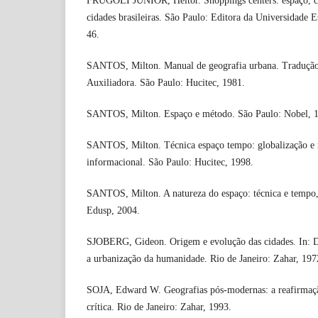
FRÚGOLI JÚNIOR, Heitor. Shoppings centers: espaço, c
cidades brasileiras. São Paulo: Editora da Universidade E
46.
SANTOS, Milton. Manual de geografia urbana. Tradução
Auxiliadora. São Paulo: Hucitec, 1981.
SANTOS, Milton. Espaço e método. São Paulo: Nobel, 
SANTOS, Milton. Técnica espaço tempo: globalização e m
informacional. São Paulo: Hucitec, 1998.
SANTOS, Milton. A natureza do espaço: técnica e tempo,
Edusp, 2004.
SJOBERG, Gideon. Origem e evolução das cidades. In: D
a urbanização da humanidade. Rio de Janeiro: Zahar, 197
SOJA, Edward W. Geografias pós-modernas: a reafirmação
crítica. Rio de Janeiro: Zahar, 1993.