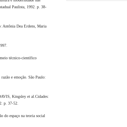
ultura e modernidade nas
stadual Paulista, 1992. p. 38-
: Antônia Dea Erdens, Maria
1997.
eio técnico-científico
 razão e emoção. São Paulo:
AVIS, Kingsley et al.Cidades:
2. p. 37-52.
 do espaço na teoria social