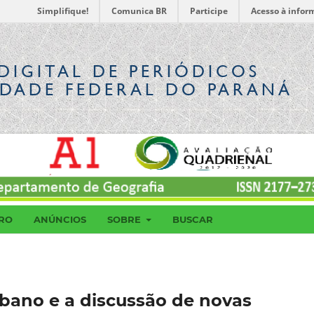
Simplifique!
Comunica BR
Participe
Acesso à infor
DIGITAL
DE PERIÓDICOS
IDADE FEDERAL DO PARANÁ
RO
ANÚNCIOS
SOBRE
BUSCAR
bano e a discussão de novas