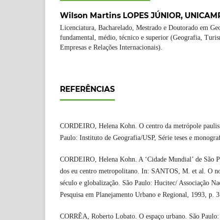
Wilson Martins LOPES JÚNIOR,
UNICAM
Licenciatura, Bacharelado, Mestrado e Doutorado em Geo
fundamental, médio, técnico e superior (Geografia, Tur
Empresas e Relações Internacionais).
REFERÊNCIAS
CORDEIRO, Helena Kohn. O centro da metrópole paulist
Paulo: Instituto de Geografia/USP, Série teses e monograf
CORDEIRO, Helena Kohn. A ‘Cidade Mundial’ de São Pa
dos eu centro metropolitano. In: SANTOS, M. et al. O 
século e globalização. São Paulo: Hucitec/ Associação Na
Pesquisa em Planejamento Urbano e Regional, 1993, p. 
CORRÊA, Roberto Lobato. O espaço urbano. São Paulo: 