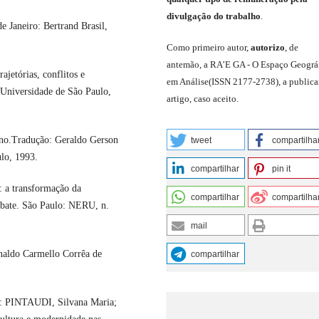
divulgação do trabalho
.
 Janeiro: Bertrand Brasil,
C
omo primeiro autor
,
a
utorizo
,
de
antemão,
a RA’E GA -
O Espaço Geográ
etórias, conflitos e
em Análise
(
ISSN 2177-2738
)
,
a publica
 Universidade de São Paulo,
artigo, caso aceito.
o.Tradução: Geraldo Gerson
tweet
compartilha
lo, 1993.
compartilhar
pin it
 a transformação da
compartilhar
compartilha
ebate. São Paulo: NERU, n.
mail
naldo Carmello Corrêa de
compartilhar
n: PINTAUDI, Silvana Maria;