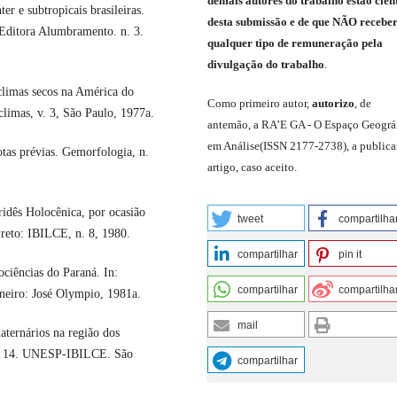
demais
autores do trabalho estão cien
r e subtropicais brasileiras.
de
sta
submiss
ão e
de
que
NÃO
recebe
itora Alumbramento. n. 3.
qualquer tipo de remuneração pela
divulgação do trabalho
.
limas secos na América do
C
omo primeiro autor
,
a
utorizo
,
de
climas, v. 3, São Paulo, 1977a.
antemão,
a RA’E GA -
O Espaço Geográ
em Análise
(
ISSN 2177-2738
)
,
a publica
as prévias. Gemorfologia, n.
artigo, caso aceito.
idês Holocênica, por ocasião
tweet
compartilha
reto: IBILCE, n. 8, 1980.
compartilhar
pin it
iências do Paraná. In:
compartilhar
compartilha
neiro: José Olympio, 1981a.
mail
ternários na região dos
 n. 14. UNESP-IBILCE. São
compartilhar