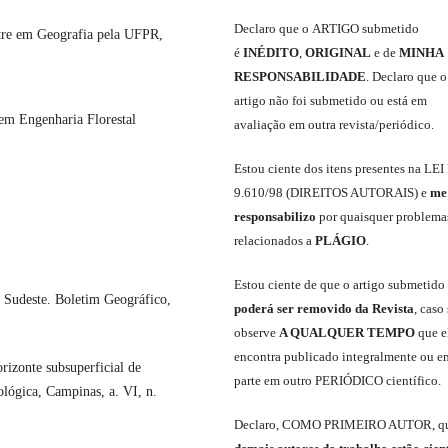
Declaro
que o
ARTIGO
submetido
re em Geografia pela UFPR,
é
INÉDITO
,
ORIGINAL
e
de
MINHA
RESPONSABILIDADE
.
Declaro que o
artigo não foi submetido ou está em
em Engenharia Florestal
avaliação em outra revista/periódico.
Est
ou
ciente dos itens presentes na LEI
9.610
/
98 (DIREITOS AUTORAIS)
e
me
responsabili
z
o
por quaisquer problema
relacionados a
PLÁGIO
.
E
stou
ciente de que o artigo submetido
Sudeste. Boletim Geográfico,
poderá ser removido da Revista
,
caso 
observe
A QUALQUER TEMPO
que
e
encontra publicado integralmente ou e
izonte subsuperficial de
parte em outro
PERIÓDICO
científico.
lógica, Campinas, a. VI, n.
Declaro
,
COMO PRIMEIRO AUTOR
,
q