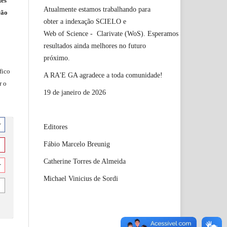
tes
Atualmente estamos trabalhando para
rão
obter a indexação SCIELO e
Web of Science - Clarivate (WoS). Esperamos
resultados ainda melhores no futuro
próximo.
fico
A RA'E GA agradece a toda comunidade!
r o
19 de janeiro de 2026
r
Editores
Fábio Marcelo Breunig
Catherine Torres de Almeida
r
Michael Vinicius de Sordi