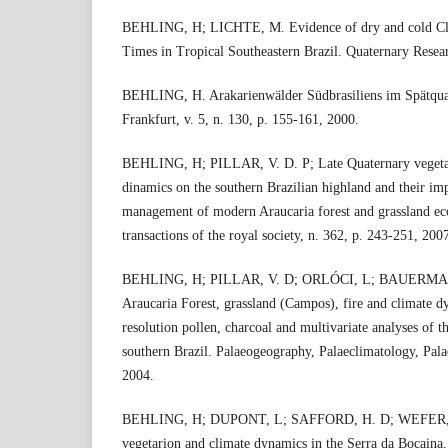
BEHLING, H; LICHTE, M. Evidence of dry and cold Clim
Times in Tropical Southeastern Brazil. Quaternary Resea
BEHLING, H. Arakarienwälder Südbrasiliens im Spätqua
Frankfurt, v. 5, n. 130, p. 155-161, 2000.
BEHLING, H; PILLAR, V. D. P; Late Quaternary vegetati
dinamics on the southern Brazilian highland and their imp
management of modern Araucaria forest and grassland ec
transactions of the royal society, n. 362, p. 243-251, 200
BEHLING, H; PILLAR, V. D; ORLÓCI, L; BAUERMANN
Araucaria Forest, grassland (Campos), fire and climate d
resolution pollen, charcoal and multivariate analyses of 
southern Brazil. Palaeogeography, Palaeclimatology, Pal
2004.
BEHLING, H; DUPONT, L; SAFFORD, H. D; WEFER, G
vegetarion and climate dynamics in the Serra da Bocaina, 