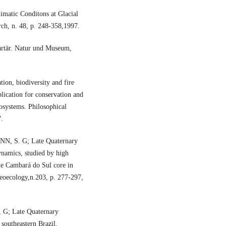
atic Conditons at Glacial
rch, n. 48, p. 248-358,1997.
rtär. Natur und Museum,
on, biodiversity and fire
lication for conservation and
osystems. Philosophical
7.
, S. G; Late Quaternary
ynamics, studied by high
the Cambará do Sul core in
aeoecology,n.203, p. 277-297,
; Late Quaternary
southeastern Brazil.