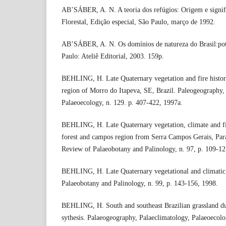
AB’SÁBER, A. N. A teoria dos refúgios: Origem e signifi
Florestal, Edição especial, São Paulo, março de 1992.
AB’SÁBER, A. N. Os domínios de natureza do Brasil:pote
Paulo: Ateliê Editorial, 2003. 159p.
BEHLING, H. Late Quaternary vegetation and fire histor
region of Morro do Itapeva, SE, Brazil. Paleogeography,
Palaeoecology, n. 129. p. 407-422, 1997a.
BEHLING, H. Late Quaternary vegetation, climate and fir
forest and campos region from Serra Campos Gerais, Para
Review of Palaeobotany and Palinology, n. 97, p. 109-12
BEHLING, H. Late Quaternary vegetational and climatic 
Palaeobotany and Palinology, n. 99, p. 143-156, 1998.
BEHLING, H. South and southeast Brazilian grassland du
sythesis. Palaeogeography, Palaeclimatology, Palaeoecolo