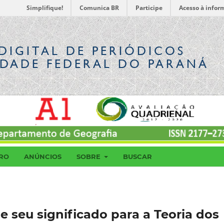
Simplifique!
Comunica BR
Participe
Acesso à infor
DIGITAL
DE PERIÓDICOS
IDADE FEDERAL DO PARANÁ
RO
ANÚNCIOS
SOBRE
BUSCAR
e seu significado para a Teoria dos