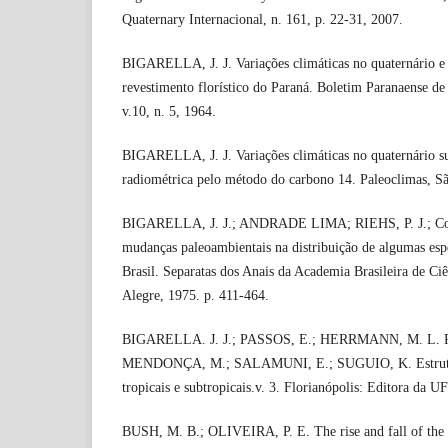
Quaternary Internacional, n. 161, p. 22-31, 2007.
BIGARELLA, J. J. Variações climáticas no quaternário e 
revestimento florístico do Paraná. Boletim Paranaense d
v.10, n. 5, 1964.
BIGARELLA, J. J. Variações climáticas no quaternário su
radiométrica pelo método do carbono 14. Paleoclimas, S
BIGARELLA, J. J.; ANDRADE LIMA; RIEHS, P. J.; Consi
mudanças paleoambientais na distribuição de algumas espé
Brasil. Separatas dos Anais da Academia Brasileira de Ciê
Alegre, 1975. p. 411-464.
BIGARELLA. J. J.; PASSOS, E.; HERRMANN, M. L. P
MENDONÇA, M.; SALAMUNI, E.; SUGUIO, K. Estrutura
tropicais e subtropicais.v. 3. Florianópolis: Editora da 
BUSH, M. B.; OLIVEIRA, P. E. The rise and fall of the 