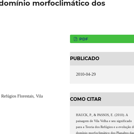
 domínio morfoclimático dos
PDF
PUBLICADO
2010-04-29
Refúgios Florestais, Vila
COMO CITAR
HAUCK, P., & PASSOS, E. (2010). A
paisagem de Vila Velha e seu significado
para a Teoria dos Refúgios e a evolução 
domínio morfoclimático dos Planaltos da