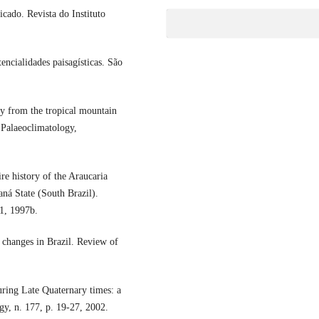
cado. Revista do Instituto
ncialidades paisagísticas. São
y from the tropical mountain
 Palaeoclimatology,
e history of the Araucaria
ná State (South Brazil).
1, 1997b.
changes in Brazil. Review of
ring Late Quaternary times: a
gy, n. 177, p. 19-27, 2002.