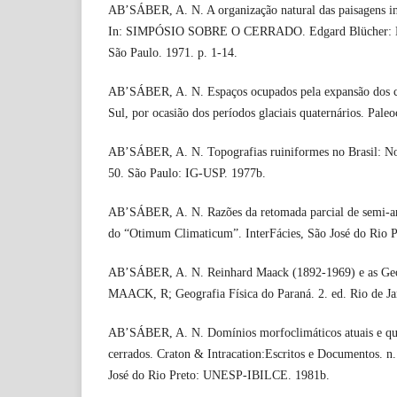
AB’SÁBER, A. N. A organização natural das paisagens inte
In: SIMPÓSIO SOBRE O CERRADO. Edgard Blücher: Ed
São Paulo. 1971. p. 1-14.
AB’SÁBER, A. N. Espaços ocupados pela expansão dos c
Sul, por ocasião dos períodos glaciais quaternários. Paleo
AB’SÁBER, A. N. Topografias ruiniformes no Brasil: Not
50. São Paulo: IG-USP. 1977b.
AB’SÁBER, A. N. Razões da retomada parcial de semi-ar
do “Otimum Climaticum”. InterFácies, São José do Rio P
AB’SÁBER, A. N. Reinhard Maack (1892-1969) e as Geoc
MAACK, R; Geografia Física do Paraná. 2. ed. Rio de Ja
AB’SÁBER, A. N. Domínios morfoclimáticos atuais e qua
cerrados. Craton & Intracation:Escritos e Documentos.
José do Rio Preto: UNESP-IBILCE. 1981b.