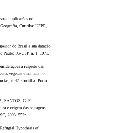
suas implicações no
e Geografia, Curitiba: UFPR,
perior do Brasil e sua datação
ão Paulo: IG-USP, n. 1, 1971.
derações a respeito das
cies vegetais e animais no
ncias, v. 47. Curitiba- Porto
.; SANTOS, G. F.;
 e origem das paisagens
UFSC, 2003. 552p.
Refugial Hypothesis of