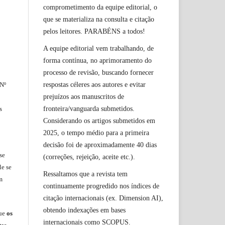
comprometimento da equipe editorial, o
que se materializa na consulta e citação
pelos leitores. PARABÉNS a todos!
A equipe editorial vem trabalhando, de
forma contínua, no aprimoramento do
processo de revisão, buscando fornecer
respostas céleres aos autores e evitar
 Nº
prejuízos aos manuscritos de
fronteira/vanguarda submetidos.
s
Considerando os artigos submetidos em
2025, o tempo médio para a primeira
decisão foi de aproximadamente 40 dias
se
(correções, rejeição, aceite etc.).
le
se
Ressaltamos que a revista tem
m
continuamente progredido nos índices de
citação internacionais (ex. Dimension AI),
obtendo indexações em bases
ue
os
internacionais como SCOPUS.