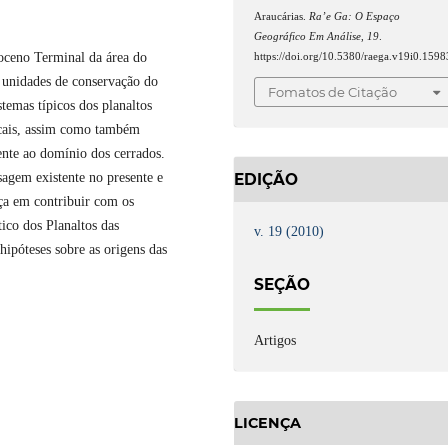
Araucárias.
Ra’e Ga: O Espaço
Geográfico Em Análise
,
19
.
toceno Terminal da área do
https://doi.org/10.5380/raega.v19i0.1598
 unidades de conservação do
Fomatos de Citação
temas típicos dos planaltos
picais, assim como também
nte ao domínio dos cerrados.
EDIÇÃO
sagem existente no presente e
rça em contribuir com os
co dos Planaltos das
v. 19 (2010)
hipóteses sobre as origens das
SEÇÃO
Artigos
LICENÇA