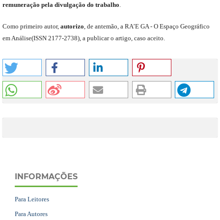
remuneração pela divulgação do trabalho
.
C
omo primeiro autor
,
a
utorizo
,
de antemão,
a RA’E GA -
O Espaço Geográfico
em Análise
(
ISSN 2177-2738
)
,
a publicar o artigo, caso aceito.
INFORMAÇÕES
Para Leitores
Para Autores