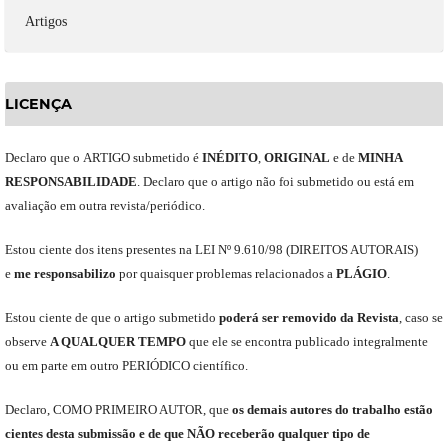
Artigos
LICENÇA
Declaro
que o
ARTIGO
submetido
é
INÉDITO
,
ORIGINAL
e
de
MINHA
RESPONSABILIDADE
.
Declaro que o artigo não foi submetido ou está em
avaliação em outra revista/periódico.
Est
ou
ciente dos itens presentes na LEI Nº 9.610
/
98 (DIREITOS AUTORAIS)
e
me
responsabili
z
o
por quaisquer problemas relacionados a
PLÁGIO
.
E
stou
ciente de que o artigo submetido
poderá ser removido da Revista
,
caso se
observe
A QUALQUER TEMPO
que
ele
se encontra publicado integralmente
ou em parte em outro
PERIÓDICO
científico.
Declaro
,
COMO PRIMEIRO AUTOR
,
que
os
demais
autores do trabalho estão
cientes de
sta
submiss
ão e
de
que
NÃO
receberão qualquer tipo de