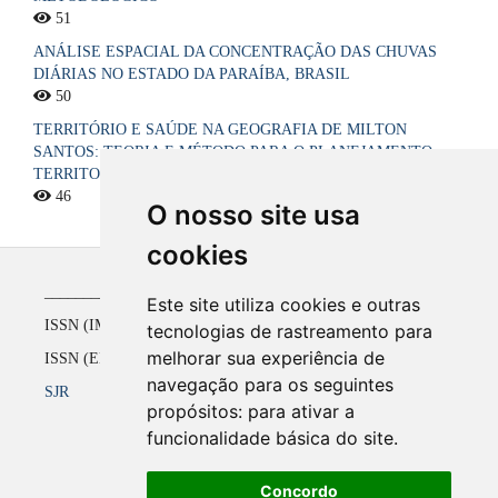
51
ANÁLISE ESPACIAL DA CONCENTRAÇÃO DAS CHUVAS
DIÁRIAS NO ESTADO DA PARAÍBA, BRASIL
50
TERRITÓRIO E SAÚDE NA GEOGRAFIA DE MILTON
SANTOS: TEORIA E MÉTODO PARA O PLANEJAMENTO
TERRITORIAL DO SISTEMA ÚNICO DE SAÚDE NO BRASIL
46
O nosso site usa
cookies
_____________________________________________
Este site utiliza cookies e outras
ISSN (IMPRESSO) 1516-4136 até 2008
tecnologias de rastreamento para
melhorar sua experiência de
ISSN (ELETRÔNICO) 2177-2738 a partir de 2009
navegação para os seguintes
SJR
propósitos:
para ativar a
funcionalidade básica do site
.
Concordo