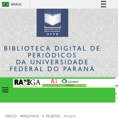
BRASIL
Simplifique!
Comunica BR
Participe
Acesso à informação
Legislação
BIBLIOTECA DIGITAL
DE
Canais
PERIÓDICOS
DA UNIVERSIDADE
FEDERAL DO PARANÁ
INÍCIO
/
ARQUIVOS
/
V. 19 (2010)
/
Artigos