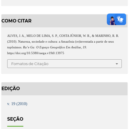
COMO CITAR
ALVES, J. A., MELO DE LIMA, S. P., COSTA JÚNIOR, W. R., & MARINHO, R. R.
(2010). Natureza, sociedade e cultura: a Amazônia (re)inventada a partir de seus
topônimos.
Ra’e Ga: O Espaço Geográfico Em Análise
,
19
.
https://doi.org/10.5380/raega.v19i0.13975
Fomatos de Citação
EDIÇÃO
v. 19 (2010)
SEÇÃO