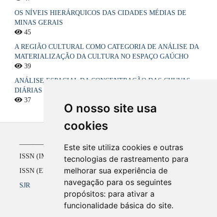
OS NÍVEIS HIERÁRQUICOS DAS CIDADES MÉDIAS DE
MINAS GERAIS
45
A REGIÃO CULTURAL COMO CATEGORIA DE ANÁLISE DA
MATERIALIZAÇÃO DA CULTURA NO ESPAÇO GAÚCHO
39
ANÁLISE ESPACIAL DA CONCENTRAÇÃO DAS CHUVAS
DIÁRIAS NO ESTADO DA PARAÍBA, BRASIL
37
O nosso site usa
cookies
_____________________________________________
Este site utiliza cookies e outras
ISSN (IMPRESSO) 1516-4136 até 2008
tecnologias de rastreamento para
melhorar sua experiência de
ISSN (ELETRÔNICO) 2177-2738 a partir de 2009
navegação para os seguintes
SJR
propósitos:
para ativar a
funcionalidade básica do site
.