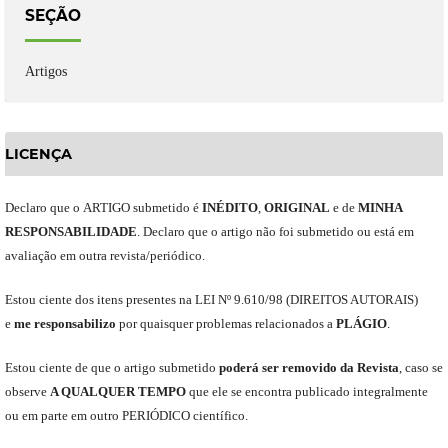
SEÇÃO
Artigos
LICENÇA
Declaro
que o
ARTIGO
submetido
é
INÉDITO
,
ORIGINAL
e
de
MINHA
RESPONSABILIDADE
.
Declaro que o artigo não foi submetido ou está em
avaliação em outra revista/periódico.
Est
ou
ciente dos itens presentes na LEI Nº 9.610
/
98 (DIREITOS AUTORAIS)
e
me
responsabili
z
o
por quaisquer problemas relacionados a
PLÁGIO
.
E
stou
ciente de que o artigo submetido
poderá ser removido da Revista
,
caso se
observe
A QUALQUER TEMPO
que
ele
se encontra publicado integralmente
ou em parte em outro
PERIÓDICO
científico.