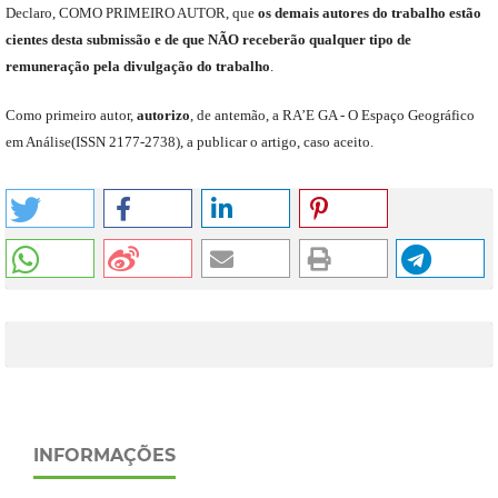
Declaro
,
COMO PRIMEIRO AUTOR
,
que
os
demais
autores do trabalho estão
cientes de
sta
submiss
ão e
de
que
NÃO
receberão qualquer tipo de
remuneração pela divulgação do trabalho
.
C
omo primeiro autor
,
a
utorizo
,
de antemão,
a RA’E GA -
O Espaço Geográfico
em Análise
(
ISSN 2177-2738
)
,
a publicar o artigo, caso aceito.
INFORMAÇÕES