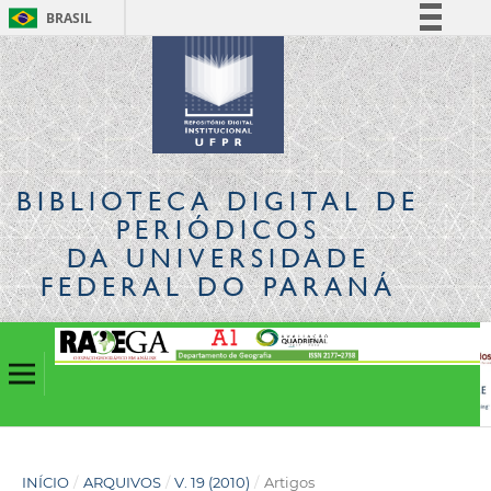
BRASIL
Simplifique!
Comunica BR
Participe
Acesso à informação
Legislação
BIBLIOTECA DIGITAL
DE
Canais
PERIÓDICOS
DA UNIVERSIDADE
FEDERAL DO PARANÁ
INÍCIO
/
ARQUIVOS
/
V. 19 (2010)
/
Artigos