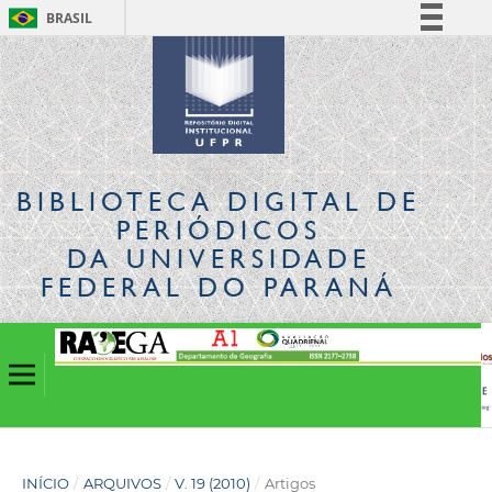
BRASIL
Simplifique!
Comunica BR
Participe
Acesso à informação
Legislação
BIBLIOTECA DIGITAL
DE
Canais
PERIÓDICOS
DA UNIVERSIDADE
FEDERAL DO PARANÁ
INÍCIO
/
ARQUIVOS
/
V. 19 (2010)
/
Artigos