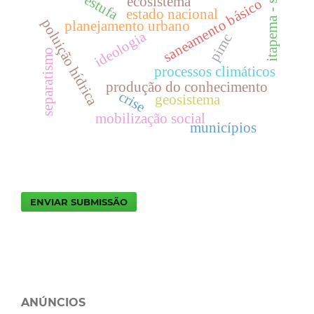
itapema - sc
ecosistema
saneamento básico
estado nacional
poluição hídrica
planejamento urbano
ideologia
pimc
separatismo
processos climáticos
produção do conhecimento
crise
geosistema
mobilização social
municípios
ENVIAR SUBMISSÃO
ANÚNCIOS