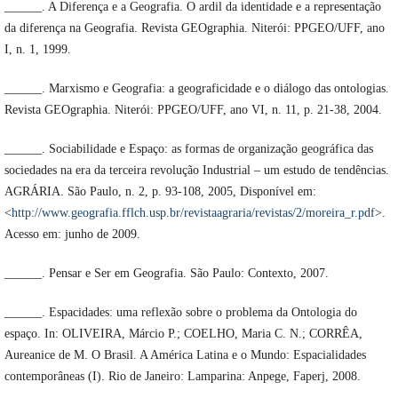
______. A Diferença e a Geografia. O ardil da identidade e a representação
da diferença na Geografia. Revista GEOgraphia. Niterói: PPGEO/UFF, ano
I, n. 1, 1999.
______. Marxismo e Geografia: a geograficidade e o diálogo das ontologias.
Revista GEOgraphia. Niterói: PPGEO/UFF, ano VI, n. 11, p. 21-38, 2004.
______. Sociabilidade e Espaço: as formas de organização geográfica das
sociedades na era da terceira revolução Industrial – um estudo de tendências.
AGRÁRIA. São Paulo, n. 2, p. 93-108, 2005, Disponível em:
<
http://www.geografia.fflch.usp.br/revistaagraria/revistas/2/moreira_r.pdf
>.
Acesso em: junho de 2009.
______. Pensar e Ser em Geografia. São Paulo: Contexto, 2007.
______. Espacidades: uma reflexão sobre o problema da Ontologia do
espaço. In: OLIVEIRA, Márcio P.; COELHO, Maria C. N.; CORRÊA,
Aureanice de M. O Brasil. A América Latina e o Mundo: Espacialidades
contemporâneas (I). Rio de Janeiro: Lamparina: Anpege, Faperj, 2008.