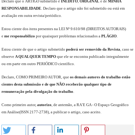
Declaro
que o
ARTIGO
submetido
é
INÉDITO
,
ORIGINAL
e
de
MINHA
RESPONSABILIDADE
.
Declaro que o artigo não foi submetido ou está em
avaliação em outra revista/periódico.
Est
ou
ciente dos itens presentes na LEI Nº 9.610
/
98 (DIREITOS AUTORAIS)
e
me
responsabili
z
o
por quaisquer problemas relacionados a
PLÁGIO
.
E
stou
ciente de que o artigo submetido
poderá ser removido da Revista
,
caso se
observe
A QUALQUER TEMPO
que
ele
se encontra publicado integralmente
ou em parte em outro
PERIÓDICO
científico.
Declaro
,
COMO PRIMEIRO AUTOR
,
que
os
demais
autores do trabalho estão
cientes de
sta
submiss
ão e
de
que
NÃO
receberão qualquer tipo de
remuneração pela divulgação do trabalho
.
C
omo primeiro autor
,
a
utorizo
,
de antemão,
a RA’E GA -
O Espaço Geográfico
em Análise
(
ISSN 2177-2738
)
,
a publicar o artigo, caso aceito.