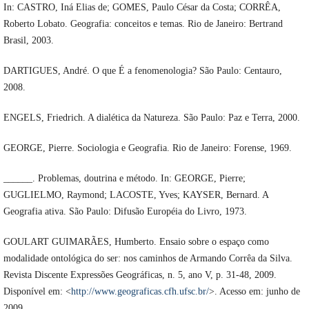
In: CASTRO, Iná Elias de; GOMES, Paulo César da Costa; CORRÊA,
Roberto Lobato. Geografia: conceitos e temas. Rio de Janeiro: Bertrand
Brasil, 2003.
DARTIGUES, André. O que É a fenomenologia? São Paulo: Centauro,
2008.
ENGELS, Friedrich. A dialética da Natureza. São Paulo: Paz e Terra, 2000.
GEORGE, Pierre. Sociologia e Geografia. Rio de Janeiro: Forense, 1969.
______. Problemas, doutrina e método. In: GEORGE, Pierre;
GUGLIELMO, Raymond; LACOSTE, Yves; KAYSER, Bernard. A
Geografia ativa. São Paulo: Difusão Européia do Livro, 1973.
GOULART GUIMARÃES, Humberto. Ensaio sobre o espaço como
modalidade ontológica do ser: nos caminhos de Armando Corrêa da Silva.
Revista Discente Expressões Geográficas, n. 5, ano V, p. 31-48, 2009.
Disponível em: <
http://www.geograficas.cfh.ufsc.br/
>. Acesso em: junho de
2009.