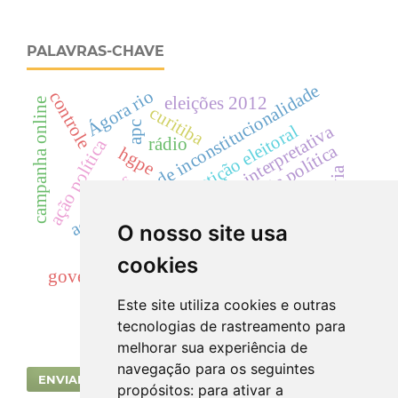
PALAVRAS-CHAVE
ações diretas de inconstitucionalidade
Ágora rio
controle
eleições 2012
campanha online
curitiba
apc
análise interpretativa
competição eleitoral
rádio
ação política
sociologia política
hgpe
terceira via
ethos
website.
psdb
pt
reeleição
O nosso site usa
ceará
polarização
televisão.
geração
cookies
governo eletrônico
Este site utiliza cookies e outras
tecnologias de rastreamento para
melhorar sua experiência de
navegação para os seguintes
ENVIAR SUBMISSÃO
propósitos:
para ativar a