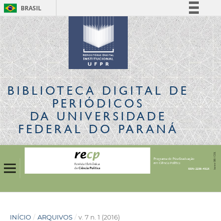
BRASIL
Simplifique!
Comunica BR
Participe
Acesso à informação
Legislação
BIBLIOTECA DIGITAL
DE
Canais
PERIÓDICOS
DA UNIVERSIDADE
FEDERAL DO PARANÁ
INÍCIO
/
ARQUIVOS
/
v. 7 n. 1 (2016)