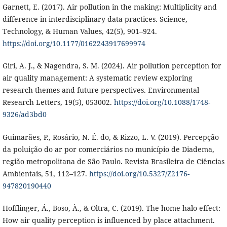
Garnett, E. (2017). Air pollution in the making: Multiplicity and
difference in interdisciplinary data practices. Science,
Technology, & Human Values, 42(5), 901–924.
https://doi.org/10.1177/0162243917699974
Giri, A. J., & Nagendra, S. M. (2024). Air pollution perception for
air quality management: A systematic review exploring
research themes and future perspectives. Environmental
Research Letters, 19(5), 053002.
https://doi.org/10.1088/1748-
9326/ad3bd0
Guimarães, P., Rosário, N. É. do, & Rizzo, L. V. (2019). Percepção
da poluição do ar por comerciários no município de Diadema,
região metropolitana de São Paulo. Revista Brasileira de Ciências
Ambientais, 51, 112–127.
https://doi.org/10.5327/Z2176-
947820190440
Hofflinger, Á., Boso, À., & Oltra, C. (2019). The home halo effect:
How air quality perception is influenced by place attachment.