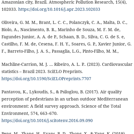
Amazonian city, Brazil. Atmospheric Pollution Research, 15(4),
102033.
https://doi.org/10.1016/j.apr.2023.102033
Oliveira, G. M. M., Brant, L. C. C., Polanczyk, C. A., Malta, D. C.,
Biolo, A., Nascimento, B. R., Marinho de Souza, M. F. M. de,
Fagundes Junior, A. A. de P., Schaan, B. D., Silva, C. G. de S. e,
Castilho, F. M. de, Cesena, F. H. Y., Soares, G. P., Xavier Junior, G.
F., Barreto-Filho, J. A. S., Passaglia, L.G., Pinto-Filho, M. M.,
Machline-Carrion, M. J. ... Ribeiro, A. L. P.. (2023). Cardiovascular
statistics – Brazil 2023. SciELO Preprints.
https://doi.org/10.1590/SciELOPreprints.7707
Pantavou, K., Lykoudis, S., & Psiloglou, B. (2017). Air quality
perception of pedestrians in an urban outdoor Mediterranean
environment: A field survey approach. Science of the Total
Environment, 574, 663–670.
https://doi.org/10.1016/j.scitotenv.2016.09.090
Peng, M., Zhang, H., Evans, R. D., Zhong, X., & Yang, K. (2019).