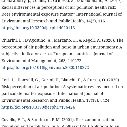
Chakraborty, J., Collins, T., Grineski, S., & Maldonado, A. (2017).
Racial differences in perceptions of air pollution health risk:
Does environmental exposure matter? International Journal of
Environmental Research and Public Health, 14(2), 116.
https://doi.org/10.3390/ijerph14020116
Chiarini, B., D’Agostino, A., Marzano, E., & Regoli, A. (2020). The
perception of air pollution and noise in urban environments: A
subjective indicator across European countries. Journal of
Environmental Management, 263, 110272.
https://doi.org/10.1016/j.jenvman.2020.110272
Cori, L., Donzelli, G., Gorini, F., Bianchi, F., & Curzio, O. (2020).
Risk perception of air pollution: A systematic review focused on
particulate matter exposure. International Journal of
Environmental Research and Public Health, 17(17), 6424.
https://doi.org/10.3390/ijerph17176424
Covello, V. T., & Sandman, P. M. (2001). Risk communication:
Evolution and revolution. In A. Wolbarst (Ed.), Solutions to an