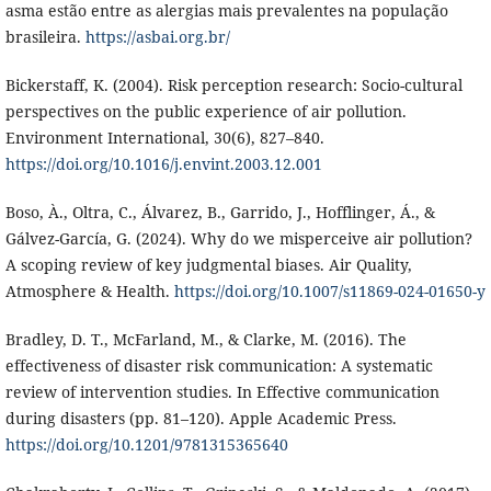
asma estão entre as alergias mais prevalentes na população
brasileira.
https://asbai.org.br/
Bickerstaff, K. (2004). Risk perception research: Socio-cultural
perspectives on the public experience of air pollution.
Environment International, 30(6), 827–840.
https://doi.org/10.1016/j.envint.2003.12.001
Boso, À., Oltra, C., Álvarez, B., Garrido, J., Hofflinger, Á., &
Gálvez-García, G. (2024). Why do we misperceive air pollution?
A scoping review of key judgmental biases. Air Quality,
Atmosphere & Health.
https://doi.org/10.1007/s11869-024-01650-y
Bradley, D. T., McFarland, M., & Clarke, M. (2016). The
effectiveness of disaster risk communication: A systematic
review of intervention studies. In Effective communication
during disasters (pp. 81–120). Apple Academic Press.
https://doi.org/10.1201/9781315365640