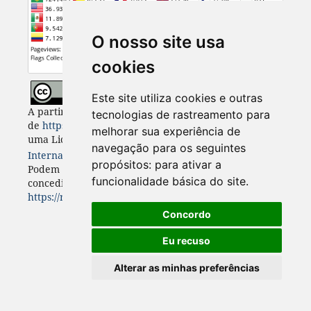
O nosso site usa
cookies
Este site utiliza cookies e outras
A partir de 2023, Desenvolvimento e Meio Ambiente
tecnologias de rastreamento para
de
https://revistas.ufpr.br/made
está licenciada com
melhorar sua experiência de
uma Licença
Creative Commons - Atribuição 4.0
navegação para os seguintes
Internacional
. CC BY 4.0
propósitos:
para ativar a
Podem estar disponíveis autorizações adicionais às
funcionalidade básica do site
.
concedidas no âmbito desta licença em
https://revistas.ufpr.br/made/about
.
Concordo
Eu recuso
Alterar as minhas preferências