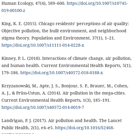
Human Ecology, 47(4), 589–600.
https://doi.org/10.1007/s10745-
019-00100-z
King, K. E. (2015). Chicago residents’ perceptions of air quality:
Objective pollution, the built environment, and neighborhood
stigma theory. Population and Environment, 37(1), 1–21.
https://doi.org/10.1007/s11111-014-0228-x
Kinney, P. L. (2018). Interactions of climate change, air pollution,
and human health. Current Environmental Health Reports, 5(1),
179–186.
https://doi.org/10.1007/s40572-018-0188-x
Krzyzanowski, M., Apte, J. S., Bonjour, S. P., Brauer, M., Cohen,
A. J., & Prüss-Ustun, A. (2014). Air pollution in the mega-cities.
Current Environmental Health Reports, 1(3), 185–191.
https://doi.org/10.1007/s40572-014-0019-7
Landrigan, P. J. (2017). Air pollution and health. The Lancet
Public Health, 2(1), e4–e5.
https://doi.org/10.1016/S2468-