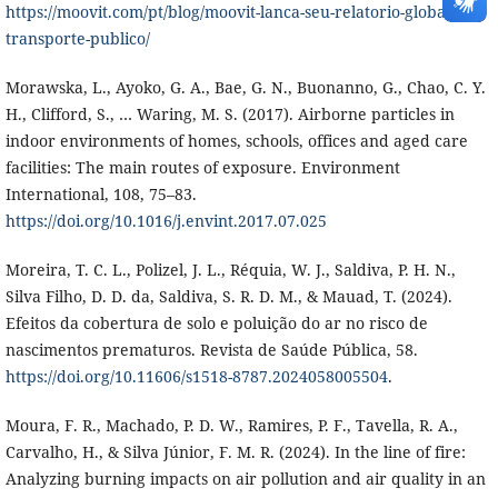
https://moovit.com/pt/blog/moovit-lanca-seu-relatorio-global-
transporte-publico/
Morawska, L., Ayoko, G. A., Bae, G. N., Buonanno, G., Chao, C. Y.
H., Clifford, S., … Waring, M. S. (2017). Airborne particles in
indoor environments of homes, schools, offices and aged care
facilities: The main routes of exposure. Environment
International, 108, 75–83.
https://doi.org/10.1016/j.envint.2017.07.025
Moreira, T. C. L., Polizel, J. L., Réquia, W. J., Saldiva, P. H. N.,
Silva Filho, D. D. da, Saldiva, S. R. D. M., & Mauad, T. (2024).
Efeitos da cobertura de solo e poluição do ar no risco de
nascimentos prematuros. Revista de Saúde Pública, 58.
https://doi.org/10.11606/s1518-8787.2024058005504
.
Moura, F. R., Machado, P. D. W., Ramires, P. F., Tavella, R. A.,
Carvalho, H., & Silva Júnior, F. M. R. (2024). In the line of fire:
Analyzing burning impacts on air pollution and air quality in an