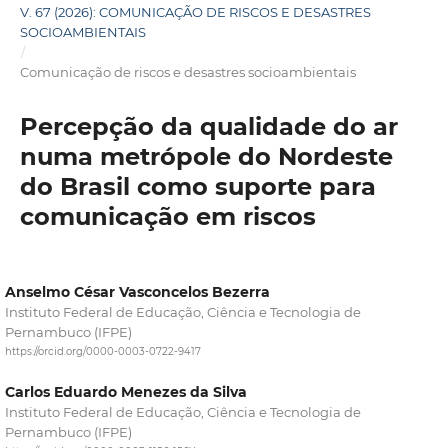
V. 67 (2026): COMUNICAÇÃO DE RISCOS E DESASTRES
SOCIOAMBIENTAIS
/
Comunicação de riscos e desastres socioambientais
Percepção da qualidade do ar
numa metrópole do Nordeste
do Brasil como suporte para
comunicação em riscos
Anselmo César Vasconcelos Bezerra
Instituto Federal de Educação, Ciência e Tecnologia de
Pernambuco (IFPE)
https://orcid.org/0000-0003-0722-9417
Carlos Eduardo Menezes da Silva
Instituto Federal de Educação, Ciência e Tecnologia de
Pernambuco (IFPE)