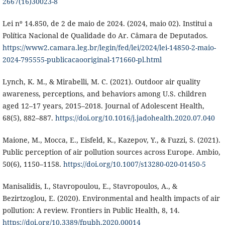
2667(16)30023-8
Lei nº 14.850, de 2 de maio de 2024. (2024, maio 02). Institui a
Política Nacional de Qualidade do Ar. Câmara de Deputados.
https://www2.camara.leg.br/legin/fed/lei/2024/lei-14850-2-maio-
2024-795555-publicacaooriginal-171660-pl.html
Lynch, K. M., & Mirabelli, M. C. (2021). Outdoor air quality
awareness, perceptions, and behaviors among U.S. children
aged 12–17 years, 2015–2018. Journal of Adolescent Health,
68(5), 882–887.
https://doi.org/10.1016/j.jadohealth.2020.07.040
Maione, M., Mocca, E., Eisfeld, K., Kazepov, Y., & Fuzzi, S. (2021).
Public perception of air pollution sources across Europe. Ambio,
50(6), 1150–1158.
https://doi.org/10.1007/s13280-020-01450-5
Manisalidis, I., Stavropoulou, E., Stavropoulos, A., &
Bezirtzoglou, E. (2020). Environmental and health impacts of air
pollution: A review. Frontiers in Public Health, 8, 14.
https://doi.org/10.3389/fpubh.2020.00014