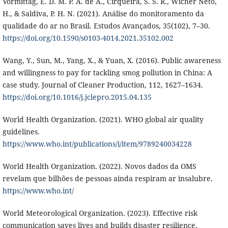
Vormittag, E. D. M. P. A. de A., Cirqueira, S. S. R., Wicher Neto,
H., & Saldiva, P. H. N. (2021). Análise do monitoramento da
qualidade do ar no Brasil. Estudos Avançados, 35(102), 7–30.
https://doi.org/10.1590/s0103-4014.2021.35102.002
Wang, Y., Sun, M., Yang, X., & Yuan, X. (2016). Public awareness
and willingness to pay for tackling smog pollution in China: A
case study. Journal of Cleaner Production, 112, 1627–1634.
https://doi.org/10.1016/j.jclepro.2015.04.135
World Health Organization. (2021). WHO global air quality
guidelines.
https://www.who.int/publications/i/item/9789240034228
World Health Organization. (2022). Novos dados da OMS
revelam que bilhões de pessoas ainda respiram ar insalubre.
https://www.who.int/
World Meteorological Organization. (2023). Effective risk
communication saves lives and builds disaster resilience.