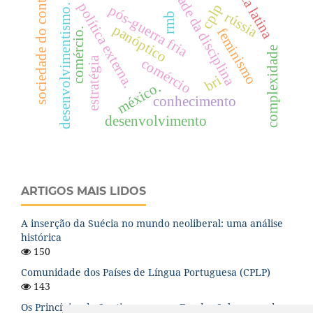
sociedade da disciplina
américa latina
sociedade do controle
política externa.
cplp
pós-guerra fria
desenvolvimentismo.
rússia
rmb
panóptico
feminismo
comércio.
complexidade
estratégia
comércio
bri
méxico.
conhecimento
desenvolvimento
ARTIGOS MAIS LIDOS
A inserção da Suécia no mundo neoliberal: uma análise
histórica
150
Comunidade dos Países de Língua Portuguesa (CPLP)
143
Os Princípios de Santiago para os Fundos Soberanos de