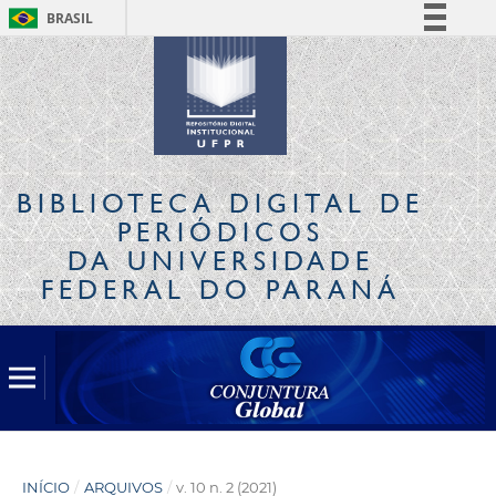
BRASIL
Simplifique!
Comunica BR
Participe
Acesso à informação
Legislação
BIBLIOTECA DIGITAL
DE
Canais
PERIÓDICOS
DA UNIVERSIDADE
FEDERAL DO PARANÁ
INÍCIO
/
ARQUIVOS
/
v. 10 n. 2 (2021)