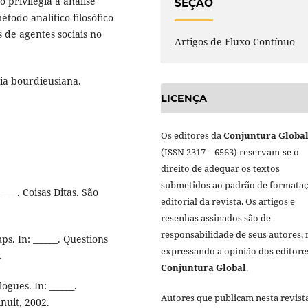
o privilegia a análise
SEÇÃO
étodo analítico-filosófico
s de agentes sociais no
Artigos de Fluxo Contínuo
ia bourdieusiana.
LICENÇA
Os editores da
Conjuntura Globa
(ISSN 2317 – 6563) reservam-se o
direito de adequar os textos
submetidos ao padrão de formata
___. Coisas Ditas. São
editorial da revista. Os artigos e
resenhas assinados são de
responsabilidade de seus autores,
. In: ______. Questions
expressando a opinião dos editore
.
Conjuntura Global
.
gues. In: ______.
Autores que publicam nesta revist
inuit, 2002.