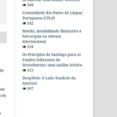
149
Comunidade dos Países de Língua
Portuguesa (CPLP)
142
Moeda, instabilidade financeira e
hierarquia no sistema
internacional
118
l
Os Princípios de Santiago para os
Fundos Soberanos de
Investimento: uma análise teórica
115
ção
DeepWeb: O Lado Sombrio da
Internet
107
 não
s da
a