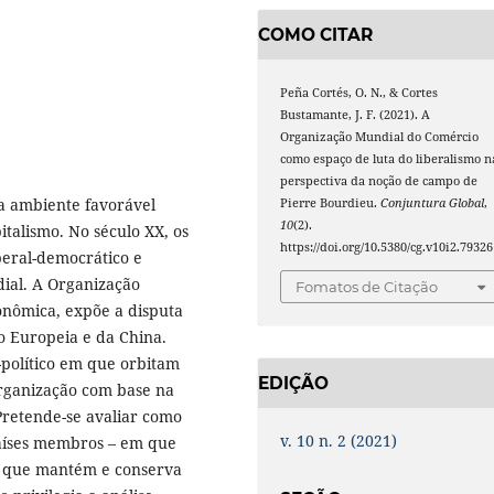
COMO CITAR
Peña Cortés, O. N., & Cortes
Bustamante, J. F. (2021). A
Organização Mundial do Comércio
como espaço de luta do liberalismo n
perspectiva da noção de campo de
ra ambiente favorável
Pierre Bourdieu.
Conjuntura Global
,
10
(2).
italismo. No século XX, os
https://doi.org/10.5380/cg.v10i2.79326
beral-democrático e
dial. A Organização
Fomatos de Citação
onômica, expõe a disputa
o Europeia e da China.
o-político em que orbitam
EDIÇÃO
organização com base na
retende-se avaliar como
v. 10 n. 2 (2021)
 países membros – em que
al que mantém e conserva