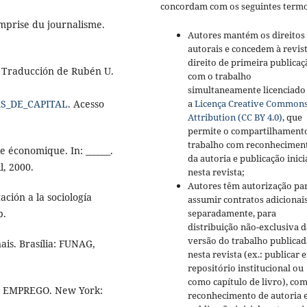
concordam com os seguintes termo
emprise du journalisme.
Autores mantém os direitos
autorais e concedem à revis
direito de primeira publicaç
. Traducción de Rubén U.
com o trabalho
simultaneamente licenciado
a
Licença Creative Common
AS_DE_CAPITAL
. Acesso
Attribution (CC BY 4.0)
, que
permite o compartilhament
trabalho com reconhecimen
 économique. In: ______.
da autoria e publicação inici
l, 2000.
nesta revista;
Autores têm autorização pa
ión a la sociología
assumir contratos adicionai
separadamente, para
b.
distribuição não-exclusiva d
versão do trabalho publicad
ais. Brasília: FUNAG,
nesta revista (ex.: publicar 
repositório institucional ou
como capítulo de livro), co
EMPREGO. New York:
reconhecimento de autoria 