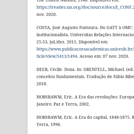
https://treaties.un.org//doc/source/docs/E_CONF.
nov. 2020.
COSTA, José Augusto Fontoura. Do GATT à OMC: 
institucionalista. Universitas Relações Internaciona
25-53, jul./dez. 2011, Disponível em:
https://www.publicacoesacademicas.uniceub.br/r
ticle/view/1413/1494
. Acesso em: 07 nov. 2020.
DEER, Cécile. Doxa. In: GRENFELL, Michael. (ed.
conceitos fundamentais. Tradução de Fábio Ribei
2018.
HOBSBAWM, Eric. A Era das revoluções: Europa 
Janeiro: Paz e Terra, 2002.
HOBSBAWM, Eric. A Era do capital, 1848-1875. Ri
Terra, 1996.