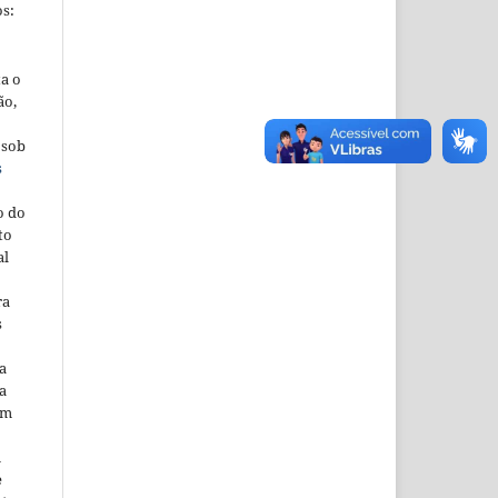
s:
ta o
ão,
 sob
s
o do
to
al
ra
s
a
a
em
m
e