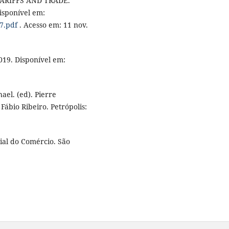
ARIFFS AND TRADE.
isponível em:
47.pdf
. Acesso em: 11 nov.
9. Disponível em:
el. (ed). Pierre
ábio Ribeiro. Petrópolis:
al do Comércio. São