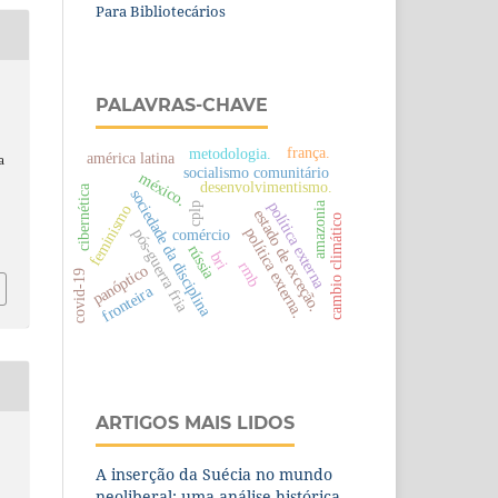
Para Bibliotecários
PALAVRAS-CHAVE
frança.
metodologia.
américa latina
a
socialismo comunitário
méxico.
desenvolvimentismo.
cibernética
sociedade da disciplina
política externa
amazonia
cplp
feminismo
estado de exceção.
cambio climático
política externa.
pós-guerra fria
comércio
rússia
bri
rmb
panóptico
covid-19
fronteira
ARTIGOS MAIS LIDOS
A inserção da Suécia no mundo
neoliberal: uma análise histórica