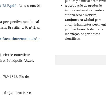
publicação inicial nesta revi
A aprovação da produção
2_78-E.pdf
. Acesso em: 01
implica automaticamente a
autorização à
Revista
Conjuntura Global
para
a perspectiva neoliberal
encaminhamentos pertinent
is, Brasília, v. 9, nº 2, p.
junto às bases de dados de
indexação de periódicos
científicos.
elacoesinternacionais/ar
). Pierre Bourdieu:
ro. Petrópolis: Vozes,
1789-1848. Rio de
o de Janeiro: Paz e