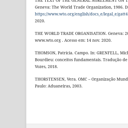
THE TEXT OF THE GENERAL AGREEMENT ON T
Geneva: The World Trade Organization, 1986. D
https://www.wto.org/english/docs_e/legal_e/gatt
2020.
THE WORLD TRADE ORGANISATION. Geneva: 201
www.wto.org . Acesso em: 14 nov. 2020.
THOMSON, Patrícia. Campo. In: GRENFELL, Micha
Bourdieu: conceitos fundamentais. Tradução de F
Vozes, 2018.
THORSTENSEN, Vera. OMC – Organização Mundi
Paulo: Aduaneiras, 2003.