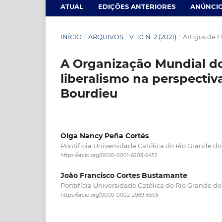
ATUAL
EDIÇÕES ANTERIORES
ANÚNCI
INÍCIO
/
ARQUIVOS
/
V. 10 N. 2 (2021)
/
Artigos de 
A Organização Mundial d
liberalismo na perspecti
Bourdieu
Olga Nancy Peña Cortés
Pontifícia Universidade Católica do Rio Grande do
https://orcid.org/0000-0001-6203-6453
João Francisco Cortes Bustamante
Pontifícia Universidade Católica do Rio Grande do
https://orcid.org/0000-0002-2069-6506