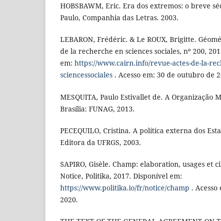
HOBSBAWM, Eric. Era dos extremos: o breve séc
Paulo, Companhia das Letras. 2003.
LEBARON, Frédéric. & Le ROUX, Brigitte. Géomét
de la recherche en sciences sociales, nº 200, 201
em:
https://www.cairn.info/revue-actes-de-la-re
sciencessociales
. Acesso em: 30 de outubro de 2
MESQUITA, Paulo Estivallet de. A Organização 
Brasília: FUNAG, 2013.
PECEQUILO, Cristina. A política externa dos Est
Editora da UFRGS, 2003.
SAPIRO, Gisèle. Champ: elaboration, usages et ci
Notice, Politika, 2017. Disponível em:
https://www.politika.io/fr/notice/champ
. Acesso
2020.