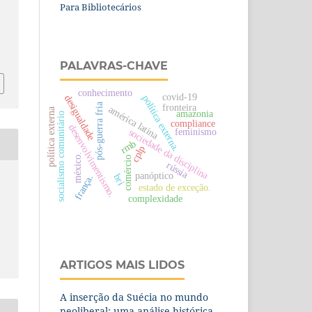
Para Bibliotecários
PALAVRAS-CHAVE
conhecimento
covid-19
política externa.
desigualdade
pós-guerra fria
fronteira
américa latina
política externa
amazonia
socialismo comunitário
compliance
desenvolvimentismo.
feminismo
sociedade da disciplina
rmb
cplp
méxico.
comércio
rússia
panóptico
bri
frança.
estado de exceção.
complexidade
ARTIGOS MAIS LIDOS
A inserção da Suécia no mundo
neoliberal: uma análise histórica