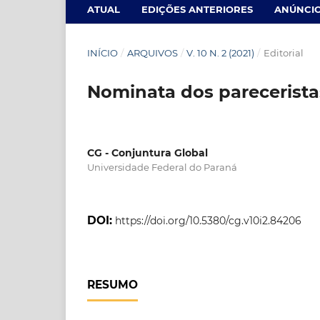
ATUAL
EDIÇÕES ANTERIORES
ANÚNCI
INÍCIO
/
ARQUIVOS
/
V. 10 N. 2 (2021)
/
Editorial
Nominata dos parecerista
CG - Conjuntura Global
Universidade Federal do Paraná
DOI:
https://doi.org/10.5380/cg.v10i2.84206
RESUMO