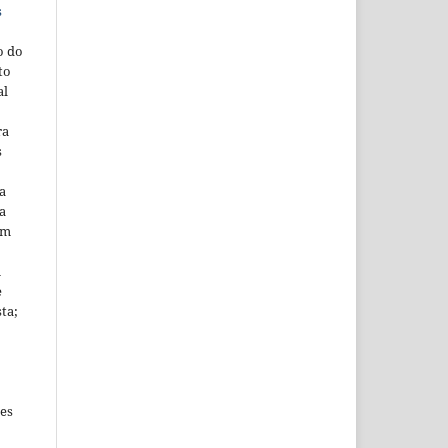
s
o do
to
al
ra
s
a
a
em
m
e
sta;
es