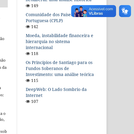
149
Comunidade dos Países de Língua
l
Portuguesa (CPLP)
142
Moeda, instabilidade financeira e
ção
hierarquia no sistema
internacional
118
 não
Os Princípios de Santiago para os
s da
Fundos Soberanos de
Investimento: uma análise teórica
115
a
DeepWeb: O Lado Sombrio da
s:
Internet
107
ta o
ão,
 sob