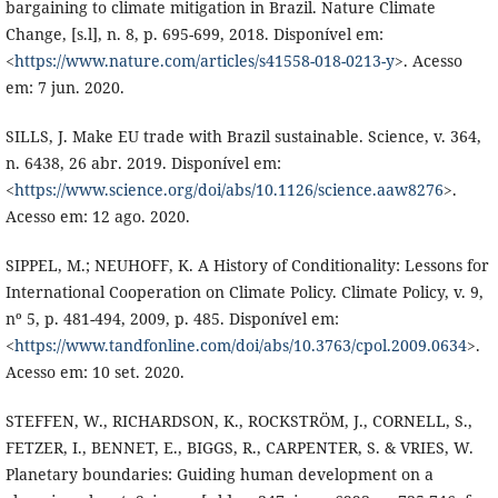
bargaining to climate mitigation in Brazil. Nature Climate
Change, [s.l], n. 8, p. 695-699, 2018. Disponível em:
<
https://www.nature.com/articles/s41558-018-0213-y
>. Acesso
em: 7 jun. 2020.
SILLS, J. Make EU trade with Brazil sustainable. Science, v. 364,
n. 6438, 26 abr. 2019. Disponível em:
<
https://www.science.org/doi/abs/10.1126/science.aaw8276
>.
Acesso em: 12 ago. 2020.
SIPPEL, M.; NEUHOFF, K. A History of Conditionality: Lessons for
International Cooperation on Climate Policy. Climate Policy, v. 9,
nº 5, p. 481-494, 2009, p. 485. Disponível em:
<
https://www.tandfonline.com/doi/abs/10.3763/cpol.2009.0634
>.
Acesso em: 10 set. 2020.
STEFFEN, W., RICHARDSON, K., ROCKSTRÖM, J., CORNELL, S.,
FETZER, I., BENNET, E., BIGGS, R., CARPENTER, S. & VRIES, W.
Planetary boundaries: Guiding human development on a