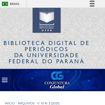
BRASIL
Simplifique!
Comunica BR
Participe
Acesso à informação
Legislação
BIBLIOTECA DIGITAL
DE
Canais
PERIÓDICOS
DA UNIVERSIDADE
FEDERAL DO PARANÁ
INÍCIO
/
ARQUIVOS
/
V. 10 N. 2 (2021)
/