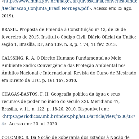
<
https://www.mma.gov.br/images/arquivos/clima/convencao/indc
/Declaracao_Conjunta_Brasil-Noruega.pdf
>. Acesso em: 25 ago.
2019).
BRASIL. Proposta de Emenda à Constituição nº 13, de 26 de
fevereiro de 2015. Institui o Código Civil. Diário Oficial da União:
seção 1, Brasília, DF, ano 139, n. 8, p. 1-74, 11 fev. 2015.
CALSSING, R. A. O Direito Humano Fundamental ao Meio
Ambiente Sadio: Convergência das Proteção Ambiental nos
Âmbitos Nacional e Internacional. Revista do Curso de Mestrado
em Direito da UFC, p. 161-167, 2010.
CHAGAS-BASTOS, F. H. Geografia política da água e seus
recursos de poder no início do século XXI. Meridiano 47,
Brasília, v. 11, n. 122, p. 18-26, 2010. Disponível em:
<
https://periodicos.unb.br/index.php/MED/article/view/4230/387
4
>. Acesso em: 20 jul. 2020.
COLOMBO, S. Da Noção de Soberania dos Estados à Noção de