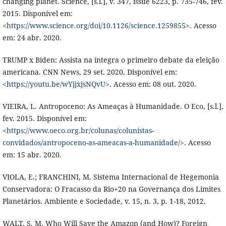
changing planet. Science, [s.l.], v. 347, issue 6223, p. 735-746, fev.
2015. Disponível em:
<
https://www.science.org/doi/10.1126/science.1259855
>. Acesso
em: 24 abr. 2020.
TRUMP x Biden: Assista na íntegra o primeiro debate da eleição
americana. CNN News, 29 set. 2020. Disponível em:
<
https://youtu.be/wYjjxjsNQvU
>. Acesso em: 08 out. 2020.
VIEIRA, L. Antropoceno: As Ameaças à Humanidade. O Eco, [s.l.],
fev. 2015. Disponível em:
<
https://www.oeco.org.br/colunas/colunistas-
convidados/antropoceno-as-ameacas-a-humanidade/
>. Acesso
em: 15 abr. 2020.
VIOLA, E.; FRANCHINI, M. Sistema Internacional de Hegemonia
Conservadora: O Fracasso da Rio+20 na Governança dos Limites
Planetários. Ambiente e Sociedade, v. 15, n. 3, p. 1-18, 2012.
WALT, S. M. Who Will Save the Amazon (and How)? Foreign