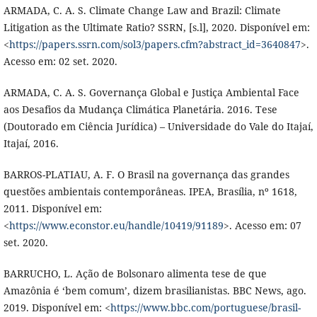
ARMADA, C. A. S. Climate Change Law and Brazil: Climate
Litigation as the Ultimate Ratio? SSRN, [s.l], 2020. Disponível em:
<
https://papers.ssrn.com/sol3/papers.cfm?abstract_id=3640847
>.
Acesso em: 02 set. 2020.
ARMADA, C. A. S. Governança Global e Justiça Ambiental Face
aos Desafios da Mudança Climática Planetária. 2016. Tese
(Doutorado em Ciência Jurídica) – Universidade do Vale do Itajaí,
Itajaí, 2016.
BARROS-PLATIAU, A. F. O Brasil na governança das grandes
questões ambientais contemporâneas. IPEA, Brasília, nº 1618,
2011. Disponível em:
<
https://www.econstor.eu/handle/10419/91189
>. Acesso em: 07
set. 2020.
BARRUCHO, L. Ação de Bolsonaro alimenta tese de que
Amazônia é ‘bem comum’, dizem brasilianistas. BBC News, ago.
2019. Disponível em: <
https://www.bbc.com/portuguese/brasil-