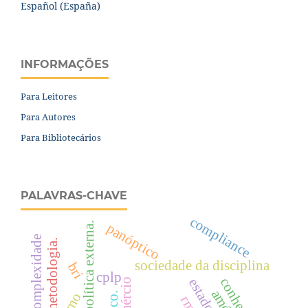
Español (España)
INFORMAÇÕES
Para Leitores
Para Autores
Para Bibliotecários
PALAVRAS-CHAVE
compliance
política externa.
panóptico
complexidade
metodologia.
sociedade da disciplina
bri
cplp
comércio
rmb