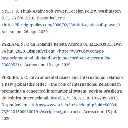
NYE, J. S. Think Again: Soft Power. Foreign Policy, Washington
D.C., 23 fev. 2016. Disponível em:
<
https://foreignpolicy.com/2006/02/23/think-again-soft-power/
>.
Acesso em: 26 ago. 2020.
PARLAMENTO da Holanda Rejeita Acordo UE-MERCOSUL. DW,
04 jun. 2020. Disponível em: <
https://www.dw.com/pt-
br/parlamento-da-holanda-rejeita-acordo-ue-mercosul/a-
53689521
>. Acesso em: 12 ago. 2020.
PEREIRA, J. C. Environmental issues and International relations,
a new global (dis)order – the role of International Relations in
promoting a concerted international system. Revista Brasileira
de Política Internacional, Brasília, v. 58, n.1, p. 191-209, 2015.
Disponível em: <
https://www.scielo.br/scielo.php?pid=S0034-
73292015000100191&script=sci_abstract
>. Acesso em: 15 jul.
2020.