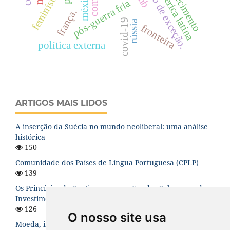
conhecimento
estado de exceção.
américa latina
feminismo
méxico.
pós-guerra fria
frança.
covid-19
rússia
fronteira
política externa
ARTIGOS MAIS LIDOS
A inserção da Suécia no mundo neoliberal: uma análise
histórica
150
Comunidade dos Países de Língua Portuguesa (CPLP)
139
Os Princípios de Santiago para os Fundos Soberanos de
Investimento: uma análise teórica
126
O nosso site usa
Moeda, instabilidade financeira e hierarquia no sistema