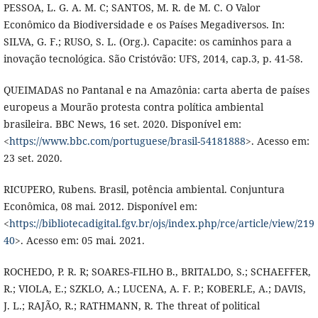
PESSOA, L. G. A. M. C; SANTOS, M. R. de M. C. O Valor
Econômico da Biodiversidade e os Países Megadiversos. In:
SILVA, G. F.; RUSO, S. L. (Org.). Capacite: os caminhos para a
inovação tecnológica. São Cristóvão: UFS, 2014, cap.3, p. 41-58.
QUEIMADAS no Pantanal e na Amazônia: carta aberta de países
europeus a Mourão protesta contra política ambiental
brasileira. BBC News, 16 set. 2020. Disponível em:
<
https://www.bbc.com/portuguese/brasil-54181888
>. Acesso em:
23 set. 2020.
RICUPERO, Rubens. Brasil, potência ambiental. Conjuntura
Econômica, 08 mai. 2012. Disponível em:
<
https://bibliotecadigital.fgv.br/ojs/index.php/rce/article/view/219
40
>. Acesso em: 05 mai. 2021.
ROCHEDO, P. R. R; SOARES-FILHO B., BRITALDO, S.; SCHAEFFER,
R.; VIOLA, E.; SZKLO, A.; LUCENA, A. F. P.; KOBERLE, A.; DAVIS,
J. L.; RAJÃO, R.; RATHMANN, R. The threat of political