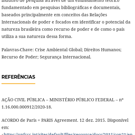
indutivo de pesquisa através de um embasamento teórico
fundamentado em pesquisas bibliográficas e documentais,
baseados principalmente em conceitos das Relações
Internacionais de poder e focados em identificar o potencial da
natureza brasileira como recurso de poder e de como o país
utiliza a sua natureza dessa forma.
Palavras-Chave: Crise Ambiental Global; Direitos Humanos;
Recurso de Poder; Segurança Internacional.
REFERÊNCIAS
AÇÃO CIVIL PÚBLICA – MINISTÉRIO PÚBLICO FEDERAL – nº
1.16.000.000912/2020-18.
ACORDO de Paris = PARIS Agreement. 12 dez. 2015. Disponível
em:
<
https://unfccc.int/sites/default/files/resource/docs/2015/cop21/en