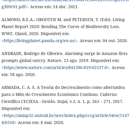
g/l09r01.pdf
>. Acesso em: 14 abr. 2021.
ALMOND, R.E.A.; GROOTEN M. and PETERSEN, T. (Eds). Living
Planet Report 2020: Bending The Curve of Biodiversity Loss.
WWF, Gland, 2020. Disponível em:
<
https://livingplanet.panda.org/en-us/
>. Acesso em: 04 out. 2020.
ANDRADE, Rodrigo de Oliveira. Alarming surge in Amazon fires
prompts global outcry. Nature. 23 ago. 2019. Disponível em:
<
https://www.nature.com/articles/d41586-019-02537-0
>. Acesso
em: 18 ago. 2020.
ARMADA, C. A. S. A Teoria do Decrescimento como alternativa
para o Mito do Crescimento Econômico Contínuo. Caderno
Científico CECIESA - Gestão. Itajaí, v.3, n. 1, p. 263 – 271, 2017.
Disponível em:
<
https://siaiap32.univali.br/seer/index.php/cccg/article/view/1147
4/6550
> Acesso em: 8 mai. 2020.