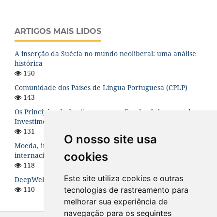
ARTIGOS MAIS LIDOS
A inserção da Suécia no mundo neoliberal: uma análise
histórica
150
Comunidade dos Países de Língua Portuguesa (CPLP)
143
Os Princípios de Santiago para os Fundos Soberanos de
Investimento: uma análise teórica
131
O nosso site usa
Moeda, instabilidade financeira e hierarquia no sistema
cookies
internacional
118
Este site utiliza cookies e outras
DeepWeb: O Lado Sombrio da Internet
110
tecnologias de rastreamento para
melhorar sua experiência de
navegação para os seguintes