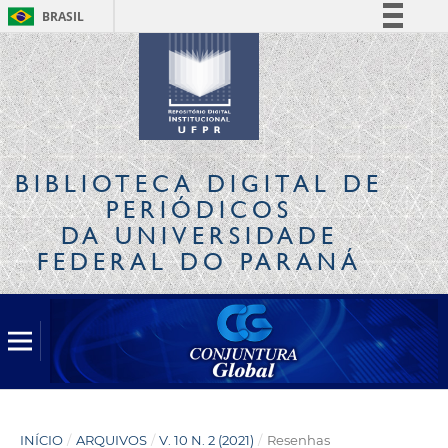
BRASIL
Simplifique!
Comunica BR
Participe
Acesso à informação
Legislação
BIBLIOTECA DIGITAL
DE
Canais
PERIÓDICOS
DA UNIVERSIDADE
FEDERAL DO PARANÁ
INÍCIO
/
ARQUIVOS
/
V. 10 N. 2 (2021)
/
Resenhas