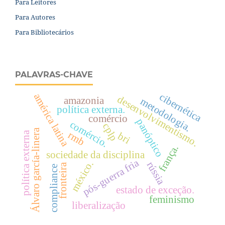
Para Leitores
Para Autores
Para Bibliotecários
PALAVRAS-CHAVE
cibernética
américa latina
desenvolvimentismo.
amazonia
metodologia.
política externa.
comércio
panóptico
comércio.
cplp
Álvaro garcía-linera
rmb
política externa
bri
frança.
sociedade da disciplina
pós-guerra fria
méxico.
rússia
fronteira
compliance
estado de exceção.
feminismo
liberalização