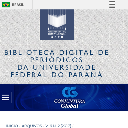
BRASIL
Simplifique!
Comunica BR
Participe
Acesso à informação
Legislação
BIBLIOTECA DIGITAL
DE
Canais
PERIÓDICOS
DA UNIVERSIDADE
FEDERAL DO PARANÁ
INÍCIO
/
ARQUIVOS
/
V. 6 N. 2 (2017)
/