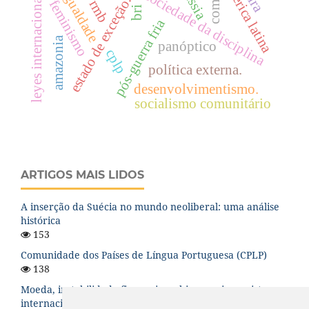
desigualdade
américa latina
leyes internacionales
rússia
sociedade da disciplina
estado de exceção.
rmb
feminismo
bri
pós-guerra fria
amazonia
panóptico
cplp
política externa.
desenvolvimentismo.
socialismo comunitário
ARTIGOS MAIS LIDOS
A inserção da Suécia no mundo neoliberal: uma análise
histórica
153
Comunidade dos Países de Língua Portuguesa (CPLP)
138
Moeda, instabilidade financeira e hierarquia no sistema
internacional