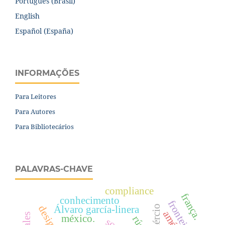
Português (Brasil)
English
Español (España)
INFORMAÇÕES
Para Leitores
Para Autores
Para Bibliotecários
PALAVRAS-CHAVE
compliance
frança.
conhecimento
fronteira
comércio
Álvaro garcía-linera
méxico.