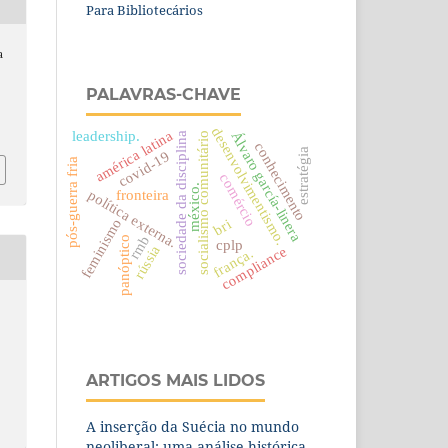
Para Bibliotecários
a
e
PALAVRAS-CHAVE
desenvolvimentismo.
américa latina
Álvaro garcía-linera
leadership.
sociedade da disciplina
socialismo comunitário
conhecimento
estratégia
covid-19
pós-guerra fria
comércio
méxico.
fronteira
política externa.
feminismo
bri
rmb
panóptico
cplp
rússia
compliance
frança.
ARTIGOS MAIS LIDOS
A inserção da Suécia no mundo
neoliberal: uma análise histórica