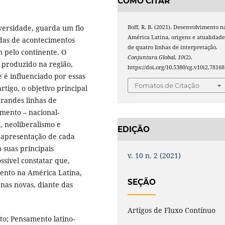
COMO CITAR
versidade, guarda um fio
Boff, R. B. (2021). Desenvolvimento n
América Latina, origens e atualidad
ndas de acontecimentos
de quatro linhas de interpretação.
 pelo continente. O
Conjuntura Global
,
10
(2).
produzido na região,
https://doi.org/10.5380/cg.v10i2.78168
e é influenciado por essas
Fomatos de Citação
rtigo, o objetivo principal
grandes linhas de
mento – nacional-
, neoliberalismo e
EDIÇÃO
e apresentação de cada
 suas principais
v. 10 n. 2 (2021)
ossível constatar que,
ento na América Latina,
SEÇÃO
 nas novas, diante das
Artigos de Fluxo Contínuo
to; Pensamento latino-