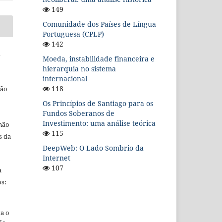
149
Comunidade dos Países de Língua
Portuguesa (CPLP)
142
l
Moeda, instabilidade financeira e
hierarquia no sistema
internacional
118
ção
Os Princípios de Santiago para os
Fundos Soberanos de
Investimento: uma análise teórica
 não
115
s da
DeepWeb: O Lado Sombrio da
Internet
107
a
s:
ta o