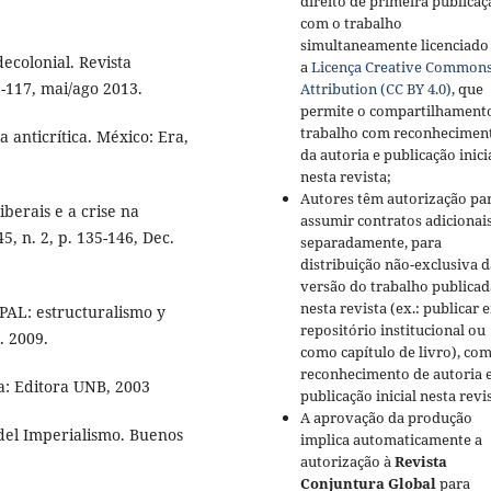
direito de primeira publicaç
com o trabalho
simultaneamente licenciado
ecolonial. Revista
a
Licença Creative Common
89-117, mai/ago 2013.
Attribution (CC BY 4.0)
, que
permite o compartilhament
trabalho com reconhecimen
anticrítica. México: Era,
da autoria e publicação inici
nesta revista;
Autores têm autorização pa
berais e a crise na
assumir contratos adicionai
45, n. 2, p. 135-146, Dec.
separadamente, para
distribuição não-exclusiva d
versão do trabalho publicad
nesta revista (ex.: publicar 
AL: estructuralismo y
repositório institucional ou
. 2009.
como capítulo de livro), co
reconhecimento de autoria 
ia: Editora UNB, 2003
publicação inicial nesta revi
A aprovação da produção
 del Imperialismo. Buenos
implica automaticamente a
autorização à
Revista
Conjuntura Global
para