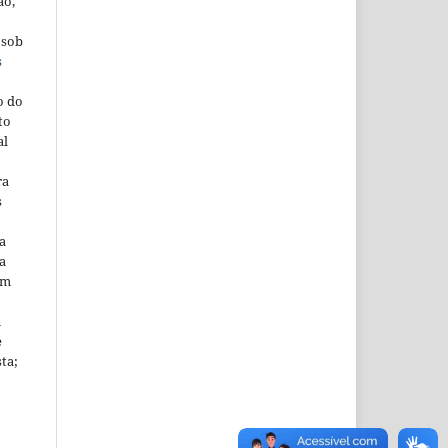
ão,
 sob
s
o do
to
al
ra
s
a
a
em
m
e
sta;