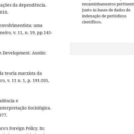
encaminhamentos pertinent
tações da dependência.
junto às bases de dados de
2010.
indexação de periódicos
científicos.
envolvimentista: uma
eiro, v. 11, n. 19, pp.145-
n Development. Austin:
a teoria marxista da
, v. 11 n. 1, p. 191-205,
ndência e
nterpretação Sociológica.
977.
o's Foreign Policy. In: