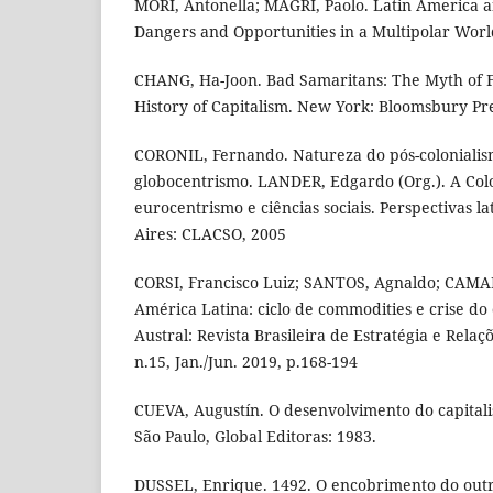
MORI, Antonella; MAGRI, Paolo. Latin America a
Dangers and Opportunities in a Multipolar World
CHANG, Ha-Joon. Bad Samaritans: The Myth of F
History of Capitalism. New York: Bloomsbury Pre
CORONIL, Fernando. Natureza do pós-colonialis
globocentrismo. LANDER, Edgardo (Org.). A Col
eurocentrismo e ciências sociais. Perspectivas l
Aires: CLACSO, 2005
CORSI, Francisco Luiz; SANTOS, Agnaldo; CAMA
América Latina: ciclo de commodities e crise do 
Austral: Revista Brasileira de Estratégia e Relaçõ
n.15, Jan./Jun. 2019, p.168-194
CUEVA, Augustín. O desenvolvimento do capital
São Paulo, Global Editoras: 1983.
DUSSEL, Enrique. 1492. O encobrimento do outr