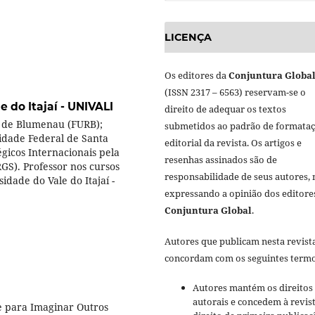
LICENÇA
Os editores da
Conjuntura Globa
(ISSN 2317 – 6563) reservam-se o
 do Itajaí - UNIVALI
direito de adequar os textos
l de Blumenau (FURB);
submetidos ao padrão de formata
idade Federal de Santa
editorial da revista. Os artigos e
gicos Internacionais pela
resenhas assinados são de
GS). Professor nos cursos
responsabilidade de seus autores,
idade do Vale do Itajaí -
expressando a opinião dos editore
Conjuntura Global
.
Autores que publicam nesta revist
concordam com os seguintes termo
Autores mantém os direitos
autorais e concedem à revis
 para Imaginar Outros