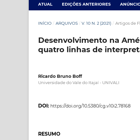
ATUAL
EDIÇÕES ANTERIORES
ANÚNCI
INÍCIO
/
ARQUIVOS
/
V. 10 N. 2 (2021)
/
Artigos de 
Desenvolvimento na Améri
quatro linhas de interpre
Ricardo Bruno Boff
Universidade do Vale do Itajaí - UNIVALI
DOI:
https://doi.org/10.5380/cg.v10i2.78168
RESUMO