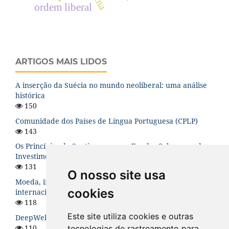
ordem liberal
ARTIGOS MAIS LIDOS
A inserção da Suécia no mundo neoliberal: uma análise
histórica
150
Comunidade dos Países de Língua Portuguesa (CPLP)
143
Os Princípios de Santiago para os Fundos Soberanos de
Investimento: uma análise teórica
131
O nosso site usa
Moeda, instabilidade financeira e hierarquia no sistema
cookies
internacional
118
Este site utiliza cookies e outras
DeepWeb: O Lado Sombrio da Internet
110
tecnologias de rastreamento para