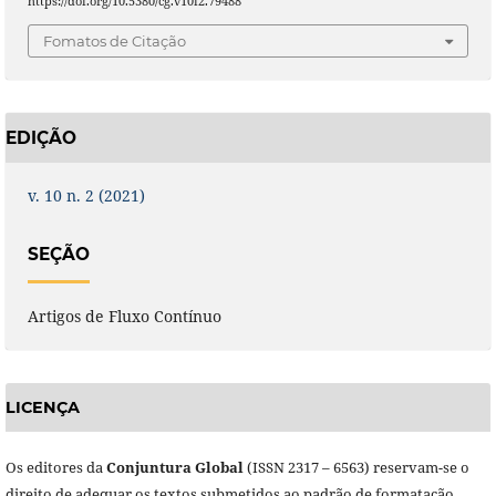
https://doi.org/10.5380/cg.v10i2.79488
Fomatos de Citação
EDIÇÃO
v. 10 n. 2 (2021)
SEÇÃO
Artigos de Fluxo Contínuo
LICENÇA
Os editores da
Conjuntura Global
(ISSN 2317 – 6563) reservam-se o
direito de adequar os textos submetidos ao padrão de formatação