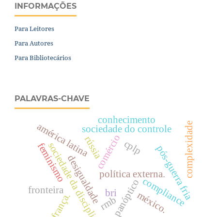
INFORMAÇÕES
Para Leitores
Para Autores
Para Bibliotecários
PALAVRAS-CHAVE
conhecimento
complexidade
américa latina
sociedade do controle
comércio
rússia
cplp
sociedade da disciplina
feminismo
pós-guerra fria
desigualdade
política externa.
compliance
panóptico
fronteira
bri
méxico.
frança.
rmb