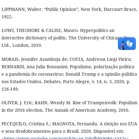
LIPPMANN, Walter. “Public Opinion”, New York, Harcourt Brace,
1922.
LOWI, THEODORE & CALISE, Mauro. Hyperpolitics an
interactive dictionary of politic. The University of Chicago Press,
Ltd., London, 2010.
MORAIS, Jennifer Azambuja de; COSTA, Andressa Liegi Vieira;
BERNARDI, Ana Julia Bonzanini. Populismo, polarização política
e a pandemia do coronavírus: Donald Trump e a opinião pública
nos Estados Unidos. Debates, Porto Alegre, v. 14, n. 3, 2020, p.
126-149.
OLIVER, J. Eric; RAHN, Wendy M. Rise of Trumpenvolk: Populism
in the 2016 election. The Annals of American Academy, 2016.
PECEQUILO, Cristina S.; MAGNOTA, Fernanda. A eleição nos EUA
e seus desdobramentos para o Brasil. 2020. Disponível em:
<
https://www.youtube.com/watch?v=re_UdcfbNOQ&t=1412s
>.