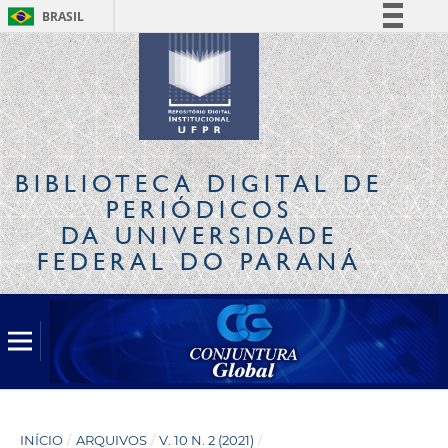
BRASIL
Simplifique!
Comunica BR
Participe
Acesso à informação
Legislação
BIBLIOTECA DIGITAL
DE
Canais
PERIÓDICOS
DA UNIVERSIDADE
FEDERAL DO PARANÁ
INÍCIO
/
ARQUIVOS
/
V. 10 N. 2 (2021)
/