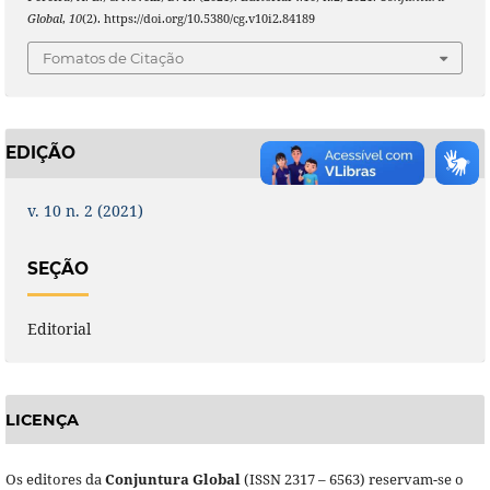
Global
,
10
(2). https://doi.org/10.5380/cg.v10i2.84189
Fomatos de Citação
EDIÇÃO
v. 10 n. 2 (2021)
SEÇÃO
Editorial
LICENÇA
Os editores da
Conjuntura Global
(ISSN 2317 – 6563) reservam-se o