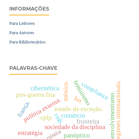
INFORMAÇÕES
Para Leitores
Para Autores
Para Bibliotecários
PALAVRAS-CHAVE
feminismo
méxico.
compliance
regimes internacionais.
cibernética
desenvolvimentismo.
pós-guerra fria
bri
política externa.
frança.
estado de exceção.
comércio
rmb
cplp
fronteira
sociedade da disciplina
rússia
estratégia
panóptico