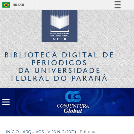
BRASIL
Simplifique!
Comunica BR
Participe
Acesso à informação
Legislação
BIBLIOTECA DIGITAL
DE
Canais
PERIÓDICOS
DA UNIVERSIDADE
FEDERAL DO PARANÁ
INÍCIO
/
ARQUIVOS
/
V. 10 N. 2 (2021)
/
Editorial