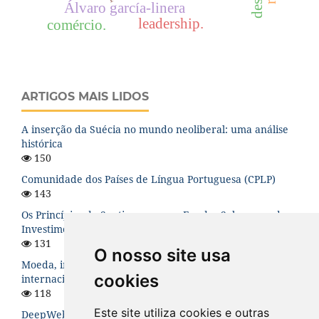
Álvaro garcía-linera
leadership.
comércio.
ARTIGOS MAIS LIDOS
A inserção da Suécia no mundo neoliberal: uma análise
histórica
150
Comunidade dos Países de Língua Portuguesa (CPLP)
143
Os Princípios de Santiago para os Fundos Soberanos de
Investimento: uma análise teórica
131
O nosso site usa
Moeda, instabilidade financeira e hierarquia no sistema
cookies
internacional
118
Este site utiliza cookies e outras
DeepWeb: O Lado Sombrio da Internet