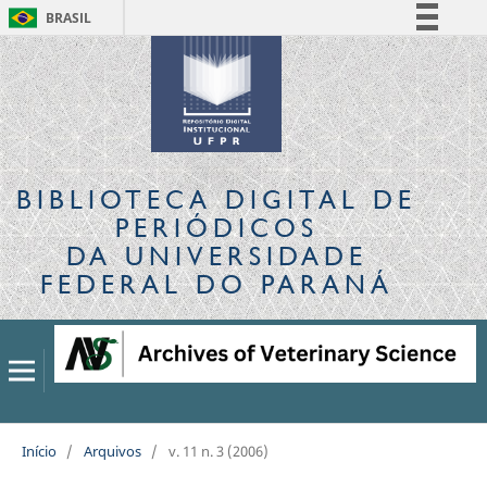
BRASIL
Simplifique!
Comunica BR
Participe
Acesso à informação
Legislação
BIBLIOTECA DIGITAL
DE
Canais
PERIÓDICOS
DA UNIVERSIDADE
FEDERAL DO PARANÁ
Início
/
Arquivos
/
v. 11 n. 3 (2006)