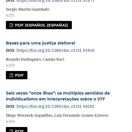
DOI:
https://doi.org/10.5380/rinc.v11i1.91471
Sergio Martín Guardado
e255
PDF (ESPAÑOL (ESPAÑA))
Bases para uma justiça eleitoral
DOI:
https://doi.org/10.5380/rinc.v11i1.91816
Ricardo Perlingeiro, Camila Pavi
e259
PDF
Seis vezes “onze ilhas”: os múltiplos sentidos de
individualismo em interpretações sobre o STF
DOI:
https://doi.org/10.5380/rinc.v11i1.94281
Diego Werneck Arguelhes, Luiz Fernando Gomes Esteves
e260
PDF