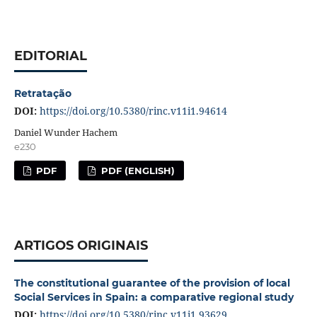
EDITORIAL
Retratação
DOI:
https://doi.org/10.5380/rinc.v11i1.94614
Daniel Wunder Hachem
e230
PDF
PDF (ENGLISH)
ARTIGOS ORIGINAIS
The constitutional guarantee of the provision of local
Social Services in Spain: a comparative regional study
DOI:
https://doi.org/10.5380/rinc.v11i1.93629