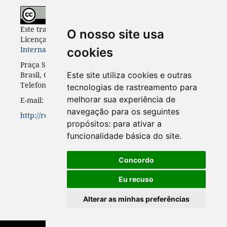
Este trabalho está licenciado com uma
O nosso site usa
Licença
Creative Commons - Atribuição 4.0
Internacional
.
cookies
Praça Santos Andrade, n. 50, 3º andar, Curitiba-PR,
Brasil, CEP 80.020-300
Este site utiliza cookies e outras
Telefone: +55 41 3352-0716
tecnologias de rastreamento para
melhorar sua experiência de
E-mail: rinc.ufpr@gmail.com
navegação para os seguintes
http://revistas.ufpr.br/rinc
propósitos:
para ativar a
funcionalidade básica do site
.
Concordo
Eu recuso
Alterar as minhas preferências