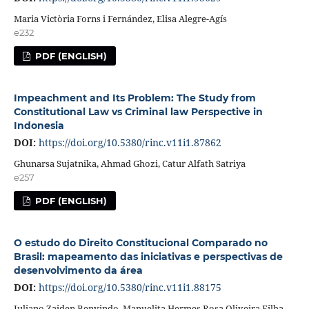
Maria Victòria Forns i Fernández, Elisa Alegre-Agís
e232
PDF (ENGLISH)
Impeachment and Its Problem: The Study from
Constitutional Law vs Criminal law Perspective in
Indonesia
DOI:
https://doi.org/10.5380/rinc.v11i1.87862
Ghunarsa Sujatnika, Ahmad Ghozi, Catur Alfath Satriya
e257
PDF (ENGLISH)
O estudo do Direito Constitucional Comparado no
Brasil: mapeamento das iniciativas e perspectivas de
desenvolvimento da área
DOI:
https://doi.org/10.5380/rinc.v11i1.88175
Juliano Zaiden Benvindo, Manuelita Hermes Rosa Oliveira Filha,