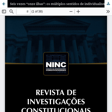
Seis vezes “onze ilhas”: os múltiplos sentidos de individualismo em interpretações sobre o STF