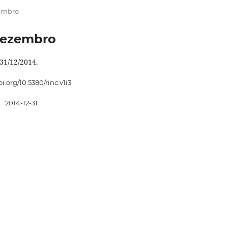
zembro
/dezembro
31/12/2014.
oi.org/10.5380/rinc.v1i3
:
2014-12-31