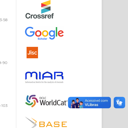
3-58
9-90
-103