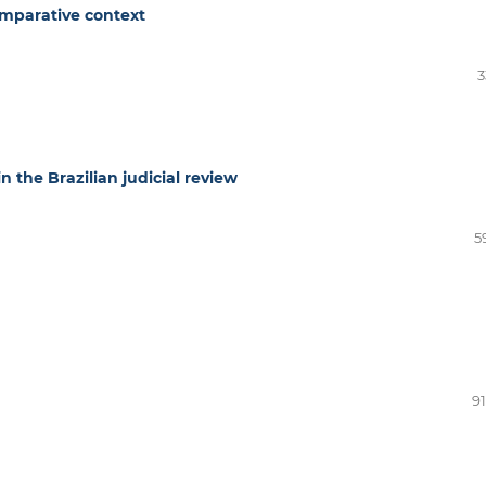
comparative context
3
n the Brazilian judicial review
5
91