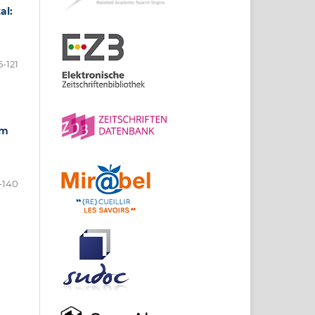
al:
5-121
em
-140