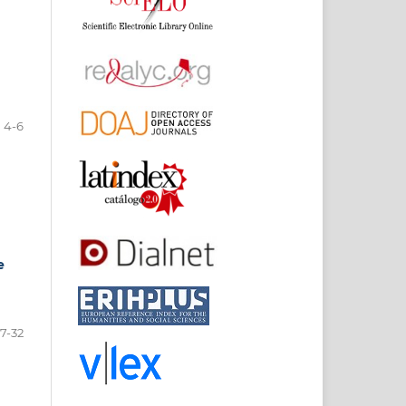
4-6
e
7-32