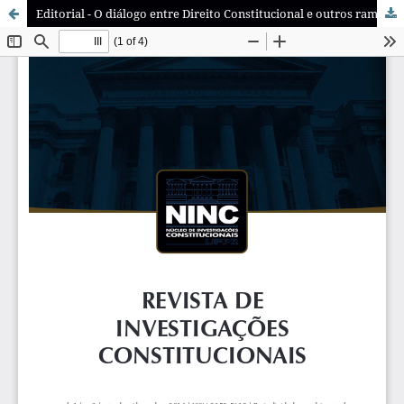
Editorial - O diálogo entre Direito Constitucional e outros ramos jurídicos