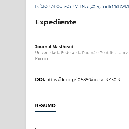
INÍCIO
/
ARQUIVOS
/
V. 1 N. 3 (2014): SETEMBR
Expediente
Journal Masthead
Universidade Federal do Paraná e Pontifícia Univ
Paraná
DOI:
https://doi.org/10.5380/rinc.v1i3.45013
RESUMO
.