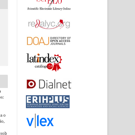
a
s:
ta o
ão,
 sob