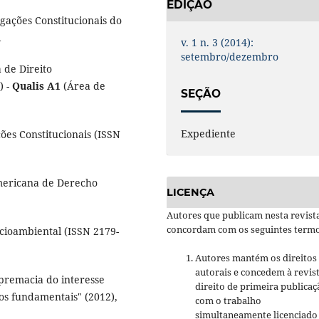
EDIÇÃO
gações Constitucionais do
R
v. 1 n. 3 (2014):
setembro/dezembro
 de Direito
) -
Qualis A1
(Área de
SEÇÃO
Expediente
ões Constitucionais (ISSN
americana de Derecho
LICENÇA
Autores que publicam nesta revist
concordam com os seguintes termo
ocioambiental (ISSN 2179-
Autores mantém os direitos
autorais e concedem à revis
supremacia do interesse
direito de primeira publicaç
os fundamentais" (2012),
com o trabalho
simultaneamente licenciado