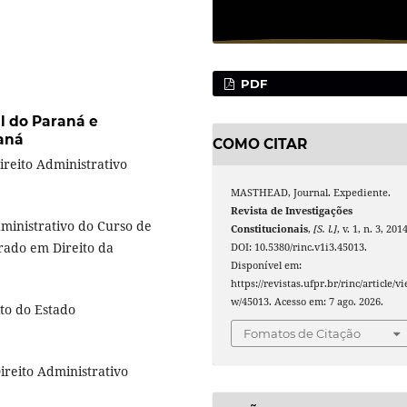
PDF
l do Paraná e
raná
COMO CITAR
Direito Administrativo
MASTHEAD, Journal. Expediente.
Revista de Investigações
Administrativo do Curso de
Constitucionais
,
[S. l.]
, v. 1, n. 3, 2014
ado em Direito da
DOI: 10.5380/rinc.v1i3.45013.
Disponível em:
https://revistas.ufpr.br/rinc/article/vi
w/45013. Acesso em: 7 ago. 2026.
to do Estado
Fomatos de Citação
reito Administrativo