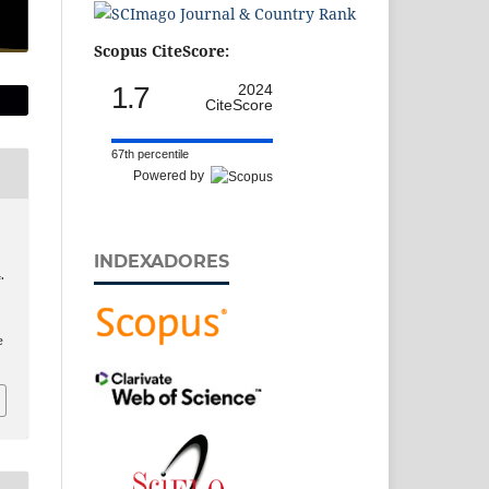
Scopus CiteScore:
1.7
2024
CiteScore
67th percentile
Powered by
INDEXADORES
.
e