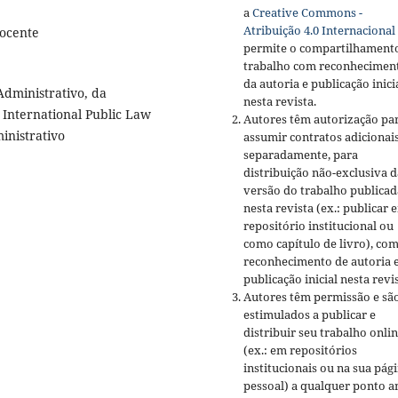
a
Creative Commons -
Atribuição 4.0 Internacional
Docente
permite o compartilhament
trabalho com reconhecimen
da autoria e publicação inici
dministrativo, da
nesta revista.
 International Public Law
Autores têm autorização pa
inistrativo
assumir contratos adicionai
separadamente, para
distribuição não-exclusiva d
versão do trabalho publicad
nesta revista (ex.: publicar 
repositório institucional ou
como capítulo de livro), co
reconhecimento de autoria 
publicação inicial nesta revis
Autores têm permissão e sã
estimulados a publicar e
distribuir seu trabalho onli
(ex.: em repositórios
institucionais ou na sua pág
pessoal) a qualquer ponto a