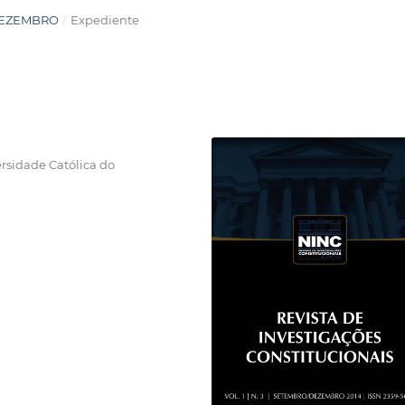
O/DEZEMBRO
/
Expediente
ersidade Católica do