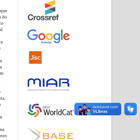
que
o do
to
al
ra
s
a
a
em
m
e
ta.
o
ne
ina
ntes