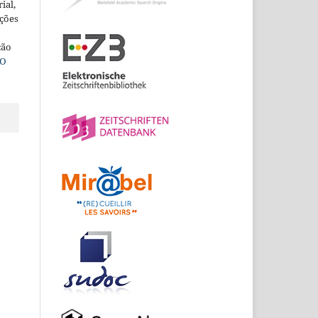
ial,
ações
ção
O