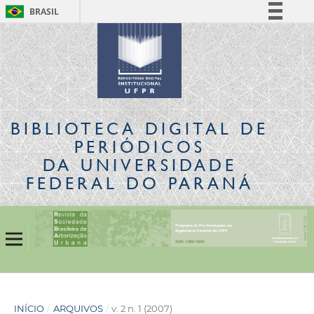
BRASIL
Simplifique!
Comunica BR
Participe
Acesso à informação
Legislação
BIBLIOTECA DIGITAL
DE
Canais
PERIÓDICOS
DA UNIVERSIDADE
FEDERAL DO PARANÁ
INÍCIO
/
ARQUIVOS
/
v. 2 n. 1 (2007)