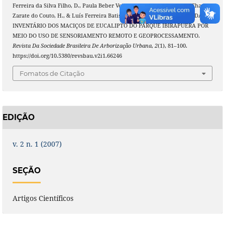
Ferreira da Silva Filho, D., Paula Beber Veiga, A., Lordello Polizel, J., Thadeu
Zarate do Couto, H., & Luís Ferreira Batista, J. (2007). EFEITO DE BORDA NO
INVENTÁRIO DOS MACIÇOS DE EUCALIPTO DO PARQUE IBIRAPUERA POR
MEIO DO USO DE SENSORIAMENTO REMOTO E GEOPROCESSAMENTO.
Revista Da Sociedade Brasileira De Arborização Urbana
,
2
(1), 81–100.
https://doi.org/10.5380/revsbau.v2i1.66246
Fomatos de Citação
EDIÇÃO
v. 2 n. 1 (2007)
SEÇÃO
Artigos Científicos