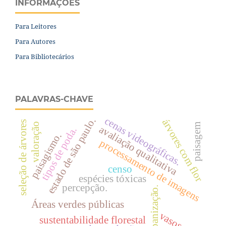
INFORMAÇÕES
Para Leitores
Para Autores
Para Bibliotecários
PALAVRAS-CHAVE
cenas videográficas.
estado de são paulo.
árvores com flor
seleção de árvores
valoração
paisagem
avaliação qualitativa
tipos de poda.
paisagismo.
processamento de imagens
censo
espécies tóxicas
percepção.
urbanização.
Áreas verdes públicas
vasos
sustentabilidade florestal