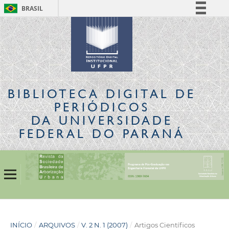
BRASIL
Simplifique!
Comunica BR
Participe
Acesso à informação
Legislação
BIBLIOTECA DIGITAL
DE
Canais
PERIÓDICOS
DA UNIVERSIDADE
FEDERAL DO PARANÁ
INÍCIO
/
ARQUIVOS
/
V. 2 N. 1 (2007)
/
Artigos Científicos