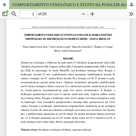
COMPORTAMENTO FENOLÓGICO E EFEITO DA PODA EM ALGUMAS ESPÉCIES EMPREGADAS NA ARBORIZAÇÃO DO BAIRRO CAMOBI – SANTA MARIA, RS