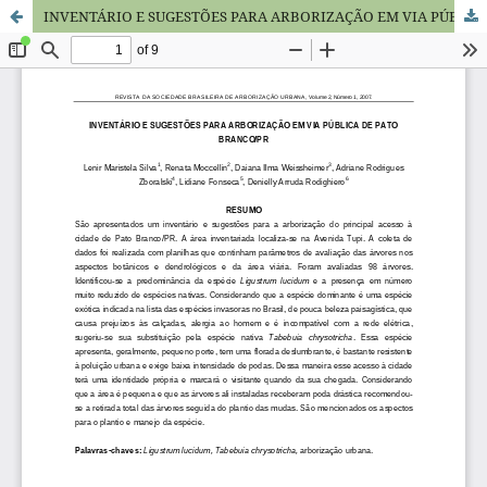
INVENTÁRIO E SUGESTÕES PARA ARBORIZAÇÃO EM VIA PÚBLICA DE PATO BRANCO/PR