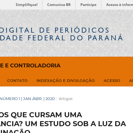
Simplifique!
Comunica BR
Participe
Acesso à infor
DIGITAL
DE PERIÓDICOS
IDADE FEDERAL DO PARANÁ
DE E CONTROLADORIA
CONTATO
INDEXAÇÃO E DIVULGAÇÃO
ACESSO
A
| NÚMERO 1 | JAN./ABR. | 2020
/
Artigos
OS QUE CURSAM UMA
ÂNCIA? UM ESTUDO SOB A LUZ DA
MINAÇÃO