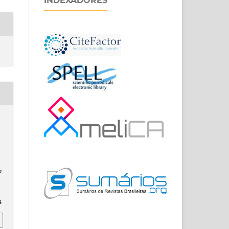
INDEXADORES
M
M
a
4