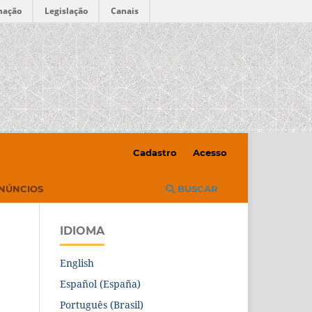
mação
Legislação
Canais
Cadastro
Acesso
NÚNCIOS
BUSCAR
IDIOMA
English
Español (España)
Português (Brasil)