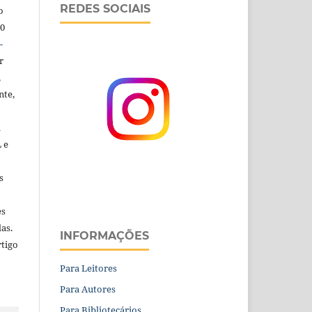
REDES SOCIAIS
o
.0
-
r
,
nte,
a
 e
s
es
as.
INFORMAÇÕES
rtigo
Para Leitores
Para Autores
Para Bibliotecários