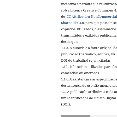
incentiva e permite sua reutilizaçã
sob a Licença Creative Commons 4
de
CC Attribution-NonCommercial
ShareAlike 4.0,
para que possam se
copiados, utilizados, disseminados
transmitidos e exibidos publicame
desde que:
1.1.a. A autoria e a fonte original d
publicação (periódico, editora, URL
DOI do trabalho) sejam citadas.
1.1.b. Não sejam utilizados para fin
comerciais ou onerosos.
1.1.c. A existência e as especificaçõ
desta licença de uso são mencionad
1.2. A publicação atribuirá a cada a
um Identificador de Objeto Digital
(DOI).