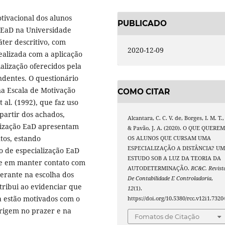
otivacional dos alunos
PUBLICADO
o EaD na Universidade
ter descritivo, com
2020-12-09
ealizada com a aplicação
alização oferecidos pela
ndentes. O questionário
na Escala de Motivação
COMO CITAR
al. (1992), que faz uso
partir dos achados,
Alcantara, C. C. V. de, Borges, I. M. T.,
alização EaD apresentam
& Pavão, J. A. (2020). O QUE QUERE
tos, estando
OS ALUNOS QUE CURSAM UMA
ESPECIALIZAÇÃO A DISTÂNCIA? U
o de especialização EaD
ESTUDO SOB A LUZ DA TEORIA DA
se em manter contato com
AUTODETERMINAÇÃO.
RC&C. Revist
erante na escolha dos
De Contabilidade E Controladoria
,
tribui ao evidenciar que
12
(1).
a estão motivados com o
https://doi.org/10.5380/rcc.v12i1.7320
origem no prazer e na
Fomatos de Citação