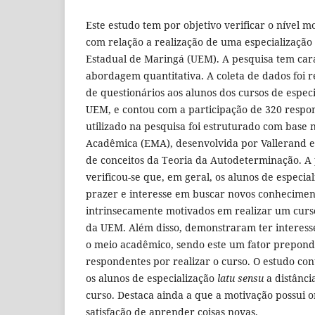
Este estudo tem por objetivo verificar o nível m
com relação a realização de uma especializaçã
Estadual de Maringá (UEM). A pesquisa tem cará
abordagem quantitativa. A coleta de dados foi r
de questionários aos alunos dos cursos de especi
UEM, e contou com a participação de 320 respo
utilizado na pesquisa foi estruturado com base 
Acadêmica (EMA), desenvolvida por Vallerand et 
de conceitos da Teoria da Autodeterminação. A 
verificou-se que, em geral, os alunos de especi
prazer e interesse em buscar novos conhecimen
intrinsecamente motivados em realizar um curs
da UEM. Além disso, demonstraram ter interes
o meio acadêmico, sendo este um fator prepond
respondentes por realizar o curso. O estudo con
os alunos de especialização
latu sensu
a distânci
curso. Destaca ainda a que a motivação possui 
satisfação de aprender coisas novas.