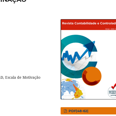
aD, Escala de Motivação
PDF|48-62|