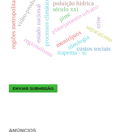
vídeo-produção
regiões metropolitanas
processos climáticos
poluição hídrica
planejamento urbano
estado nacional
século xxi
pimc
crise
separatismo
municípios
ideologia
regionalismo
custos sociais
itapema - sc
ENVIAR SUBMISSÃO
ANÚNCIOS