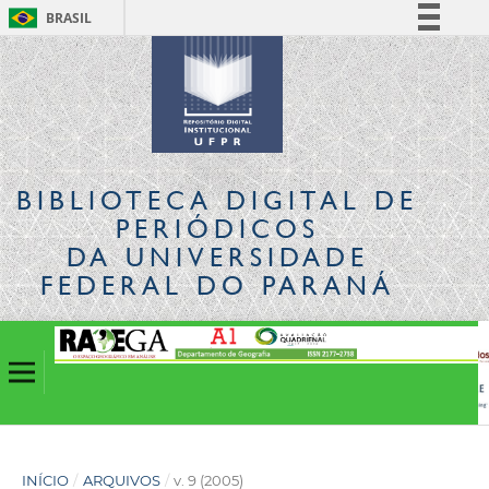
BRASIL
Simplifique!
Comunica BR
Participe
Acesso à informação
Legislação
BIBLIOTECA DIGITAL
DE
Canais
PERIÓDICOS
DA UNIVERSIDADE
FEDERAL DO PARANÁ
INÍCIO
/
ARQUIVOS
/
v. 9 (2005)