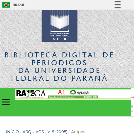
BRASIL
Simplifique!
Comunica BR
Participe
Acesso à informação
Legislação
BIBLIOTECA DIGITAL
DE
Canais
PERIÓDICOS
DA UNIVERSIDADE
FEDERAL DO PARANÁ
INÍCIO
/
ARQUIVOS
/
V. 9 (2005)
/
Artigos