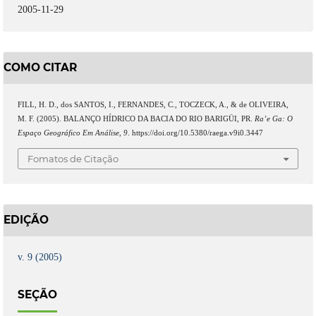
2005-11-29
COMO CITAR
FILL, H. D., dos SANTOS, I., FERNANDES, C., TOCZECK, A., & de OLIVEIRA,
M. F. (2005). BALANÇO HÍDRICO DA BACIA DO RIO BARIGÜI, PR.
Ra’e Ga: O
Espaço Geográfico Em Análise
,
9
. https://doi.org/10.5380/raega.v9i0.3447
Fomatos de Citação
EDIÇÃO
v. 9 (2005)
SEÇÃO