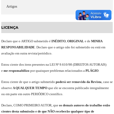
Artigos
LICENÇA
Declaro
que o
ARTIGO
submetido
é
INÉDITO
,
ORIGINAL
e
de
MINHA
RESPONSABILIDADE
.
Declaro que o artigo não foi submetido ou está em
avaliação em outra revista/periódico.
Est
ou
ciente dos itens presentes na LEI Nº 9.610
/
98 (DIREITOS AUTORAIS)
e
me
responsabili
z
o
por quaisquer problemas relacionados a
PLÁGIO
.
E
stou
ciente de que o artigo submetido
poderá ser removido da Revista
,
caso se
observe
A QUALQUER TEMPO
que
ele
se encontra publicado integralmente
ou em parte em outro
PERIÓDICO
científico.
Declaro
,
COMO PRIMEIRO AUTOR
,
que
os
demais
autores do trabalho estão
cientes de
sta
submiss
ão e
de
que
NÃO
receberão qualquer tipo de