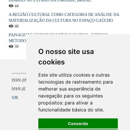
DIÁRIAS NO ESTADO DA PARAÍBA, BRASIL
44
A REGIÃO CULTURAL COMO CATEGORIA DE ANÁLISE DA
MATERIALIZAÇÃO DA CULTURA NO ESPAÇO GAÚCHO
40
PAISAGEM E GEOGRAFIA FÍSICA GLOBAL. ESBOÇO
METODOLÓGICO
39
O nosso site usa
cookies
_____________________________________________
Este site utiliza cookies e outras
ISSN (IMPRESSO) 1516-4136 até 2008
tecnologias de rastreamento para
melhorar sua experiência de
ISSN (ELETRÔNICO) 2177-2738 a partir de 2009
navegação para os seguintes
SJR
propósitos:
para ativar a
funcionalidade básica do site
.
Concordo