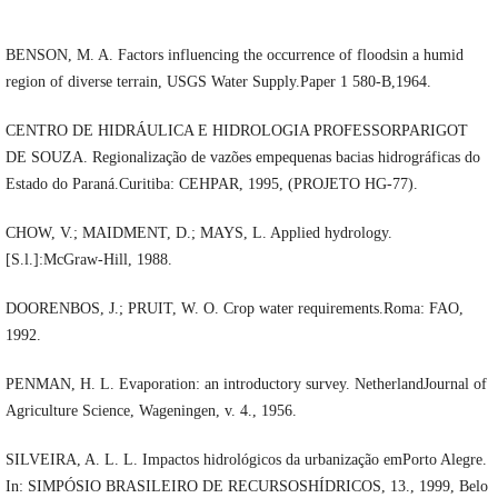
BENSON, M. A. Factors influencing the occurrence of floodsin a humid
region of diverse terrain, USGS Water Supply.Paper 1 580-B,1964.
CENTRO DE HIDRÁULICA E HIDROLOGIA PROFESSORPARIGOT
DE SOUZA. Regionalização de vazões empequenas bacias hidrográficas do
Estado do Paraná.Curitiba: CEHPAR, 1995, (PROJETO HG-77).
CHOW, V.; MAIDMENT, D.; MAYS, L. Applied hydrology.
[S.l.]:McGraw-Hill, 1988.
DOORENBOS, J.; PRUIT, W. O. Crop water requirements.Roma: FAO,
1992.
PENMAN, H. L. Evaporation: an introductory survey. NetherlandJournal of
Agriculture Science, Wageningen, v. 4., 1956.
SILVEIRA, A. L. L. Impactos hidrológicos da urbanização emPorto Alegre.
In: SIMPÓSIO BRASILEIRO DE RECURSOSHÍDRICOS, 13., 1999, Belo