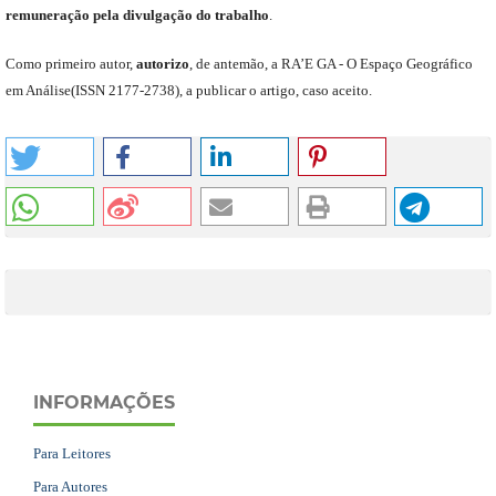
remuneração pela divulgação do trabalho
.
C
omo primeiro autor
,
a
utorizo
,
de antemão,
a RA’E GA -
O Espaço Geográfico
em Análise
(
ISSN 2177-2738
)
,
a publicar o artigo, caso aceito.
INFORMAÇÕES
Para Leitores
Para Autores