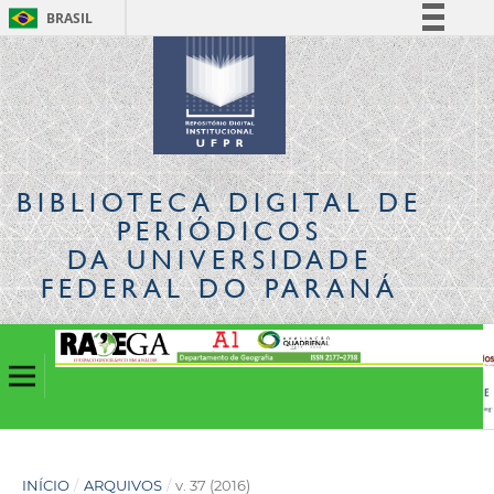
BRASIL
Simplifique!
Comunica BR
Participe
Acesso à informação
Legislação
BIBLIOTECA DIGITAL
DE
Canais
PERIÓDICOS
DA UNIVERSIDADE
FEDERAL DO PARANÁ
INÍCIO
/
ARQUIVOS
/
v. 37 (2016)