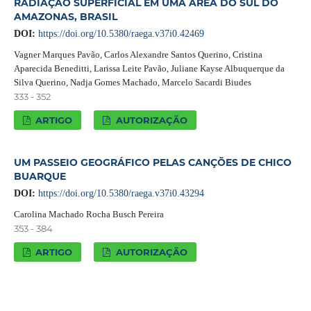
RADIAÇÃO SUPERFICIAL EM UMA ÁREA DO SUL DO
AMAZONAS, BRASIL
DOI:
https://doi.org/10.5380/raega.v37i0.42469
Vagner Marques Pavão, Carlos Alexandre Santos Querino, Cristina
Aparecida Beneditti, Larissa Leite Pavão, Juliane Kayse Albuquerque da
Silva Querino, Nadja Gomes Machado, Marcelo Sacardi Biudes
333 - 352
ARTIGO
AUTORIZAÇÃO
UM PASSEIO GEOGRÁFICO PELAS CANÇÕES DE CHICO
BUARQUE
DOI:
https://doi.org/10.5380/raega.v37i0.43294
Carolina Machado Rocha Busch Pereira
353 - 384
ARTIGO
AUTORIZAÇÃO