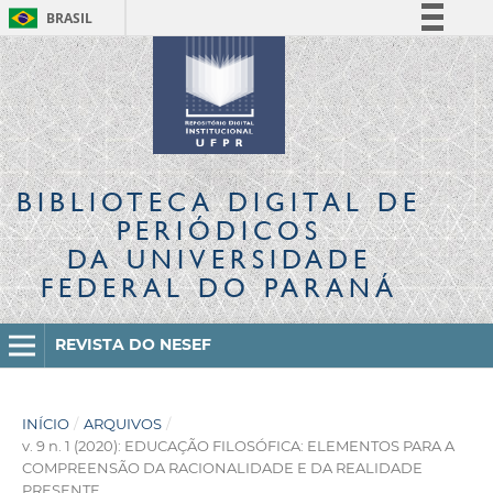
BRASIL
Simplifique!
Comunica BR
Participe
Acesso à informação
Legislação
BIBLIOTECA DIGITAL
DE
Canais
PERIÓDICOS
DA UNIVERSIDADE
FEDERAL DO PARANÁ
REVISTA DO NESEF
INÍCIO
/
ARQUIVOS
/
v. 9 n. 1 (2020): EDUCAÇÃO FILOSÓFICA: ELEMENTOS PARA A
COMPREENSÃO DA RACIONALIDADE E DA REALIDADE
PRESENTE