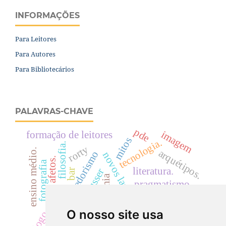
INFORMAÇÕES
Para Leitores
Para Autores
Para Bibliotecários
PALAVRAS-CHAVE
pde
imagem
formação de leitores
mitos
tecnologia.
filosofia.
rorty
ensino médio.
arquétipos.
empreendedorismo
novos layouts
afetos.
fotografia
literatura.
flusser
bar
autonomia
pragmatismo
diálogo e ética.
consenso
reificação
ética
paidéia
O nosso site usa
educação filosófica.