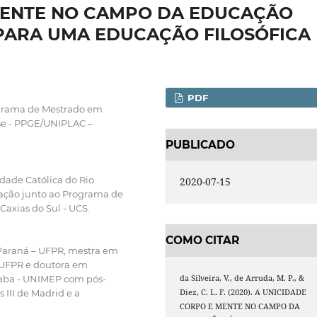
MENTE NO CAMPO DA EDUCAÇÃO
S PARA UMA EDUCAÇÃO FILOSÓFICA
PDF
ograma de Mestrado em
se - PPGE/UNIPLAC –
PUBLICADO
idade Católica do Rio
2020-07-15
ação junto ao Programa de
axias do Sul - UCS.
COMO CITAR
 Paraná – UFPR, mestra em
 UFPR e doutora em
da Silveira, V., de Arruda, M. P., &
caba - UNIMEP com pós-
Diez, C. L. F. (2020). A UNICIDADE
 III de Madrid e a
CORPO E MENTE NO CAMPO DA