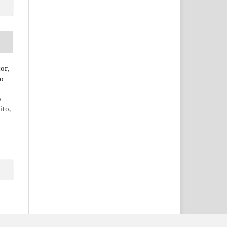
or,
ão
o
ito,