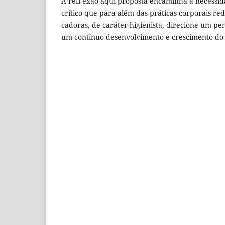
A refl exão aqui proposta encaminha a necessi
crítico que para além das práticas corporais redu
cadoras, de caráter higienista, direcione um pe
um contínuo desenvolvimento e crescimento do 