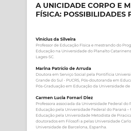
A UNICIDADE CORPO E 
FÍSICA: POSSIBILIDADE
Vinícius da Silveira
Professor de Educação Física e mestrando do Pr
Educação na Universidade do Planalto Catarinen
Lages-SC.
Marina Patrício de Arruda
Doutora em Serviço Social pela Pontifícia Univers
Grande do Sul - PUCRS, Pós-doutoranda em Educ
Pós-Graduação em Educação da Universidade de C
Carmen Lucia Fornari Diez
Professora associada da Universidade Federal do
Educação pela Universidade Federal do Paraná –
Educação pela Universidade Metodista de Piraci
doutorados em Filosofi a pelas Universidade Carlos
Universidade de Barcelona, Espanha.