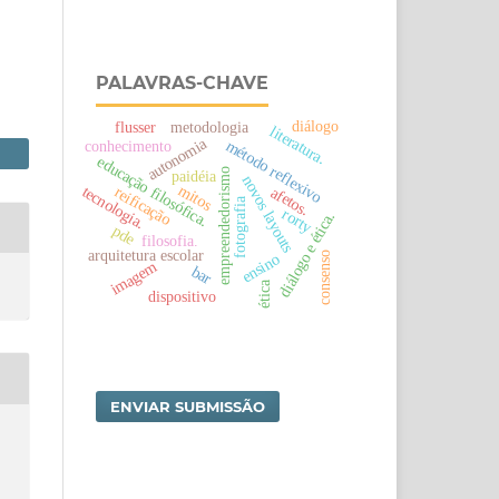
PALAVRAS-CHAVE
diálogo
flusser
metodologia
literatura.
autonomia
método reflexivo
conhecimento
educação filosófica.
empreendedorismo
paidéia
novos layouts
mitos
reificação
tecnologia.
afetos.
fotografia
rorty
diálogo e ética.
pde
filosofia.
arquitetura escolar
consenso
ensino
imagem
bar
ética
dispositivo
ENVIAR SUBMISSÃO