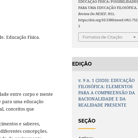
EDUCAÇÃO FÍSICA: POSSIBILIDADE
PARA UMA EDUCAÇÃO FILOSÓFICA.
Revista Do NESEF
,
9
(1).
https://doi.org/10.5380/nesef.v9i1.752
5
e. Educação Física.
Fomatos de Citação
EDIÇÃO
v. 9 n. 1 (2020): EDUCAÇÃO
FILOSÓFICA: ELEMENTOS
PARA A COMPREENSÃO DA
cidade entre corpo e mente
RACIONALIDADE E DA
de para uma educação
REALIDADE PRESENTE
al, conceitos que
SEÇÃO
cimentos e saberes,
diferentes concepções.