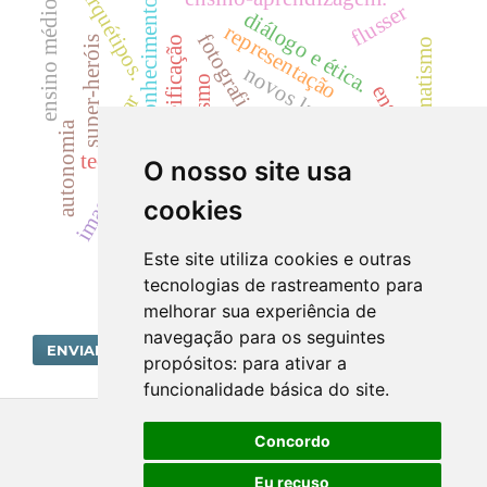
arquétipos.
ensino médio.
conhecimento
flusser
diálogo e ética.
representação
fotografia
reificação
super-heróis
pragmatismo
novos layouts
empreendedorismo
ensino
bar
rorty
autonomia
filosofia.
educação filosófica.
tecnologia.
O nosso site usa
diálogo
método reflexivo
imagem
paidéia
cookies
metodologia
ética
pde
mitos
Este site utiliza cookies e outras
tecnologias de rastreamento para
melhorar sua experiência de
navegação para os seguintes
ENVIAR SUBMISSÃO
propósitos:
para ativar a
funcionalidade básica do site
.
Concordo
Eu recuso