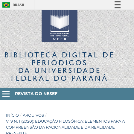
BRASIL
Simplifique!
Comunica BR
Participe
Acesso à informação
Legislação
BIBLIOTECA DIGITAL
DE
Canais
PERIÓDICOS
DA UNIVERSIDADE
FEDERAL DO PARANÁ
REVISTA DO NESEF
INÍCIO
/
ARQUIVOS
/
V. 9 N. 1 (2020): EDUCAÇÃO FILOSÓFICA: ELEMENTOS PARA A
COMPREENSÃO DA RACIONALIDADE E DA REALIDADE
PRESENTE