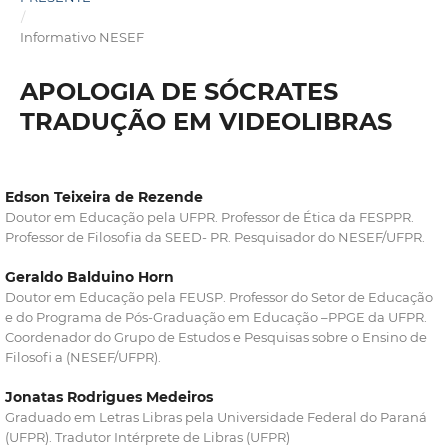
/
Informativo NESEF
APOLOGIA DE SÓCRATES
TRADUÇÃO EM VIDEOLIBRAS
Edson Teixeira de Rezende
Doutor em Educação pela UFPR. Professor de Ética da FESPPR.
Professor de Filosofia da SEED- PR. Pesquisador do NESEF/UFPR.
Geraldo Balduino Horn
Doutor em Educação pela FEUSP. Professor do Setor de Educação
e do Programa de Pós-Graduação em Educação –PPGE da UFPR.
Coordenador do Grupo de Estudos e Pesquisas sobre o Ensino de
Filosofi a (NESEF/UFPR).
Jonatas Rodrigues Medeiros
Graduado em Letras Libras pela Universidade Federal do Paraná
(UFPR). Tradutor Intérprete de Libras (UFPR)