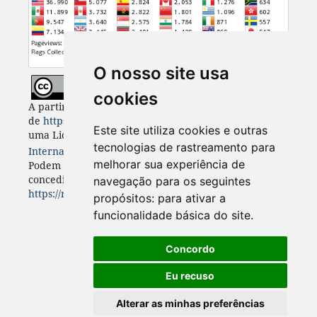
O nosso site usa
cookies
A partir de 2023, Desenvolvimento e Meio Ambiente
de
https://revistas.ufpr.br/made
está licenciada com
Este site utiliza cookies e outras
uma Licença
Creative Commons - Atribuição 4.0
tecnologias de rastreamento para
Internacional
. CC BY 4.0
melhorar sua experiência de
Podem estar disponíveis autorizações adicionais às
concedidas no âmbito desta licença em
navegação para os seguintes
https://revistas.ufpr.br/made/about
.
propósitos:
para ativar a
funcionalidade básica do site
.
Concordo
Eu recuso
Alterar as minhas preferências