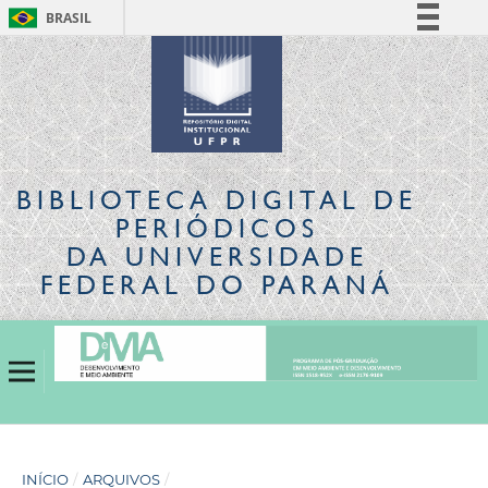
BRASIL
Simplifique!
Comunica BR
Participe
Acesso à informação
Legislação
BIBLIOTECA DIGITAL
DE
Canais
PERIÓDICOS
DA UNIVERSIDADE
FEDERAL DO PARANÁ
INÍCIO
/
ARQUIVOS
/