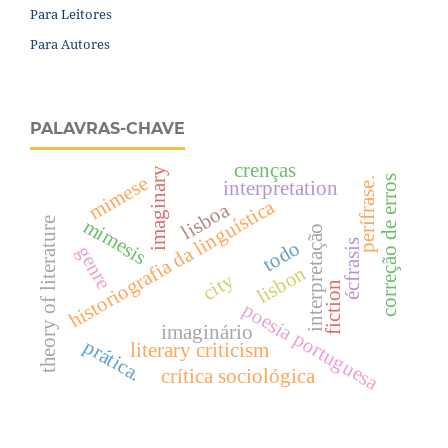
Para Leitores
Para Autores
PALAVRAS-CHAVE
crenças
imaginary
mimese
correção de erros
perífrase.
interpretation
historiografia da linguística
lisboa
theory of literature
mimesis
interpretação
todo
écfrasis
genre
lisbon
city
fiction
poesia portuguesa
imaginário
prática.
literary criticism
crítica sociológica