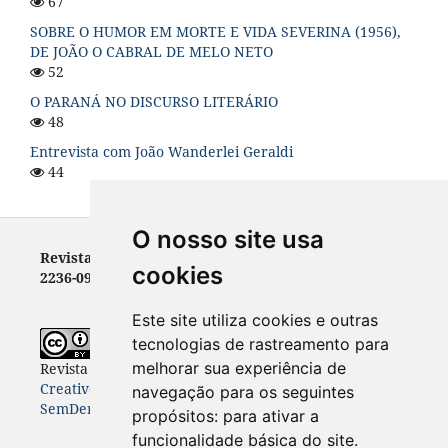
67
SOBRE O HUMOR EM MORTE E VIDA SEVERINA (1956),
DE JOÃO O CABRAL DE MELO NETO
52
O PARANÁ NO DISCURSO LITERÁRIO
48
Entrevista com João Wanderlei Geraldi
44
O nosso site usa
Revista Letras - ISSN 0100-0888 (versão impressa) e
cookies
2236-0999 (versão eletrônica)
Este site utiliza cookies e outras
tecnologias de rastreamento para
melhorar sua experiência de
Revista Letras
está licenciada com uma Licença
Creative Commons Atribuição-NãoComercial-
navegação para os seguintes
SemDerivações 4.0 Internacional
.
propósitos:
para ativar a
funcionalidade básica do site
.