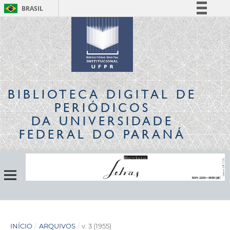
BRASIL
Simplifique!
Comunica BR
Participe
Acesso à informação
Legislação
BIBLIOTECA DIGITAL
DE
Canais
PERIÓDICOS
DA UNIVERSIDADE
FEDERAL DO PARANÁ
INÍCIO
/
ARQUIVOS
/
v. 3 (1955)