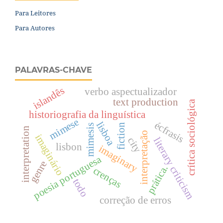
Para Leitores
Para Autores
PALAVRAS-CHAVE
islandês
verbo aspectualizador
text production
crítica sociológica
historiografia da linguística
mimese
écfrasis
lisboa
fiction
mimesis
interpretation
interpretação
imaginário
city
literary criticism
lisbon
imaginary
poesia portuguesa
genre
prática.
crenças
todo
correção de erros