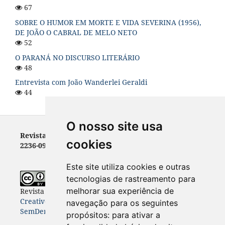
67
SOBRE O HUMOR EM MORTE E VIDA SEVERINA (1956),
DE JOÃO O CABRAL DE MELO NETO
52
O PARANÁ NO DISCURSO LITERÁRIO
48
Entrevista com João Wanderlei Geraldi
44
O nosso site usa
Revista Letras - ISSN 0100-0888 (versão impressa) e
cookies
2236-0999 (versão eletrônica)
Este site utiliza cookies e outras
tecnologias de rastreamento para
melhorar sua experiência de
Revista Letras
está licenciada com uma Licença
Creative Commons Atribuição-NãoComercial-
navegação para os seguintes
SemDerivações 4.0 Internacional
.
propósitos:
para ativar a