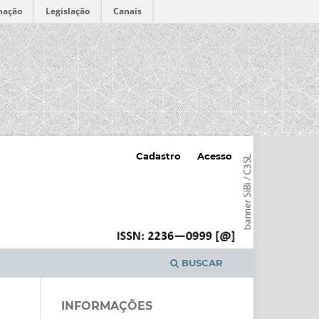
mação
Legislação
Canais
Cadastro
Acesso
BUSCAR
INFORMAÇÕES