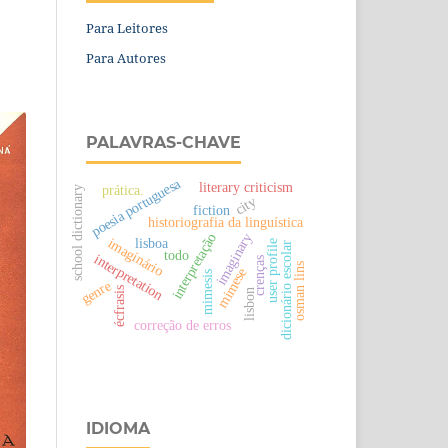
Para Leitores
Para Autores
PALAVRAS-CHAVE
poesia portuguesa
literary criticism
prática.
school dictionary
city
fiction
historiografia da linguística
imaginary
interpretação
imaginário
lisboa
user profile
dicionário escolar
todo
interpretation
crenças
osman lins
mimese
mimesis
genre
écfrasis
lisbon
correção de erros
IDIOMA