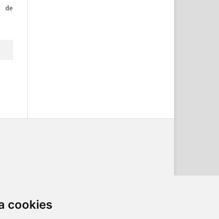
o de
ternacional
.
a cookies