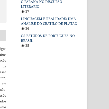
O PARANÁ NO DISCURSO
LITERÁRIO
37
LINGUAGEM E REALIDADE: UMA
ANÁLISE DO CRÁTILO DE PLATÃO
36
OS ESTUDOS DE PORTUGUÊS NO
BRASIL
35
igos
utor,
ação
e da
esso
uito,
, em
não-
ssão
cados
itos