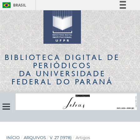
BRASIL
Simplifique!
Comunica BR
Participe
Acesso à informação
Legislação
BIBLIOTECA DIGITAL
DE
Canais
PERIÓDICOS
DA UNIVERSIDADE
FEDERAL DO PARANÁ
INÍCIO
/
ARQUIVOS
/
V. 27 (1978)
/
Artigos