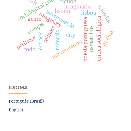
sociological criticism
fiction
imaginário
islandês
lisbon
interpretação
lisboa
imaginary
genre
crítica sociológica
poesia portuguesa
crenças
mimese
osman lins
prática.
mimesis
city
écfrasis
perífrase.
interpretation
todo
IDIOMA
Português (Brasil)
English