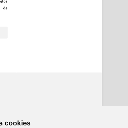
itos
o de
ternacional
.
a cookies