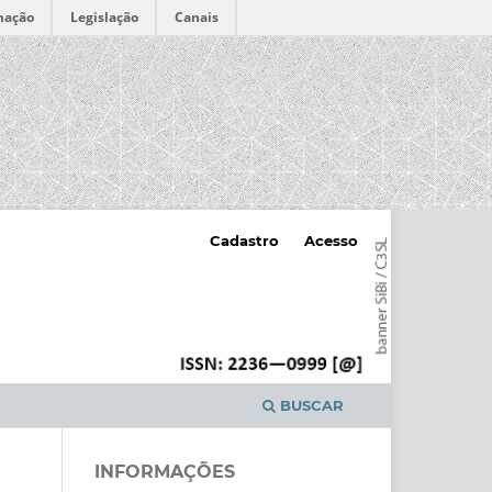
mação
Legislação
Canais
Cadastro
Acesso
BUSCAR
INFORMAÇÕES