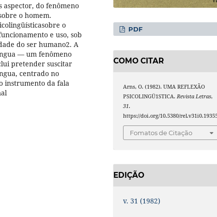
 os aspector, do fenômeno
 sobre o homem.
colingüísticasobre o
PDF
funcionamento e uso, sob
edade do ser humano2. A
língua — um fenômeno
COMO CITAR
clui pretender suscitar
ingua, centrado no
do instrumento da fala
Arns, O. (1982). UMA REFLEXÃO
mal
PSICOLINGÜ1STICA.
Revista Letras
,
31
.
https://doi.org/10.5380/rel.v31i0.1935
Fomatos de Citação
EDIÇÃO
v. 31 (1982)