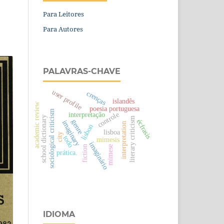
Para Leitores
Para Autores
PALAVRAS-CHAVE
user profile
crenças
islandês
academic review
poesia portuguesa
sociological criticism
controle
interpretação
school dictionary
literary criticism
écfrasis
genre
imaginary
interpretation
lisbon
lisboa
city
todo
mimesis
imaginário
mimese
fiction
prática.
IDIOMA