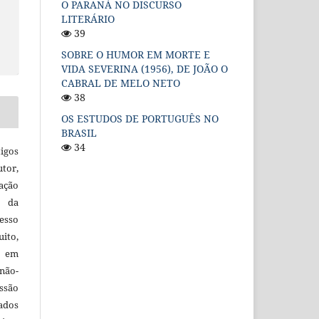
O PARANÁ NO DISCURSO
LITERÁRIO
39
SOBRE O HUMOR EM MORTE E
VIDA SEVERINA (1956), DE JOÃO O
CABRAL DE MELO NETO
38
OS ESTUDOS DE PORTUGUÊS NO
BRASIL
34
igos
utor,
ação
e da
esso
uito,
, em
não-
ssão
cados