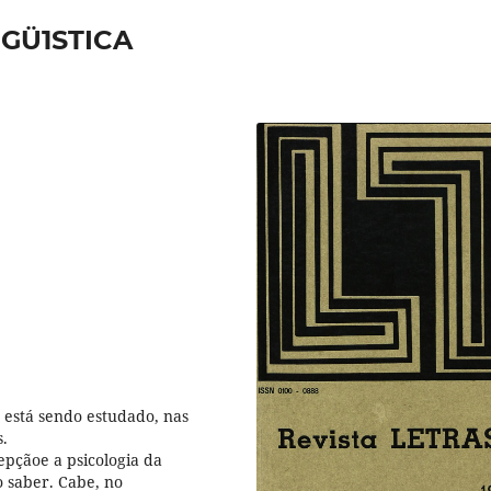
GÜ1STICA
 está sendo estudado, nas
s.
epçãoe a psicologia da
o saber. Cabe, no