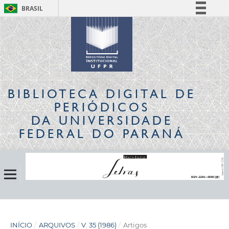
BRASIL
Simplifique!
Comunica BR
Participe
Acesso à informação
Legislação
BIBLIOTECA DIGITAL
DE
Canais
PERIÓDICOS
DA UNIVERSIDADE
FEDERAL DO PARANÁ
INÍCIO
/
ARQUIVOS
/
V. 35 (1986)
/
Artigos