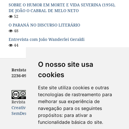
SOBRE O HUMOR EM MORTE E VIDA SEVERINA (1956),
DE JOÃO O CABRAL DE MELO NETO
52
O PARANÁ NO DISCURSO LITERÁRIO
48
Entrevista com João Wanderlei Geraldi
44
O nosso site usa
Revista Letras - ISSN 0100-0888 (versão impressa) e
cookies
2236-0999 (versão eletrônica)
Este site utiliza cookies e outras
tecnologias de rastreamento para
melhorar sua experiência de
Revista Letras
está licenciada com uma Licença
Creative Commons Atribuição-NãoComercial-
navegação para os seguintes
SemDerivações 4.0 Internacional
.
propósitos:
para ativar a
funcionalidade básica do site
.