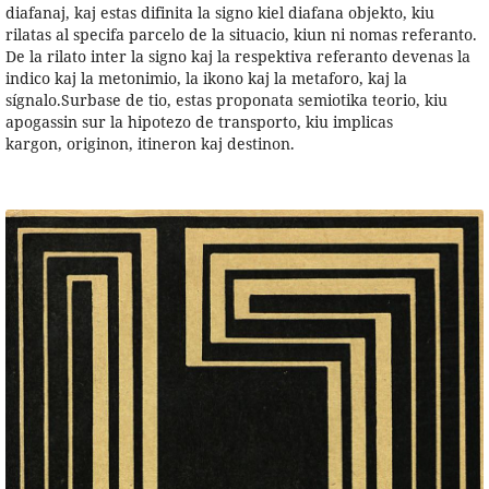
diafanaj, kaj estas difinita la signo kiel diafana objekto, kiu
rilatas al specifa parcelo de la situacio, kiun ni nomas referanto.
De la rilato inter la signo kaj la respektiva referanto devenas la
indico kaj la metonimio, la ikono kaj la metaforo, kaj la
sígnalo.Surbase de tio, estas proponata semiotika teorio, kiu
apogassin sur la hipotezo de transporto, kiu implicas
kargon, originon, itineron kaj destinon.