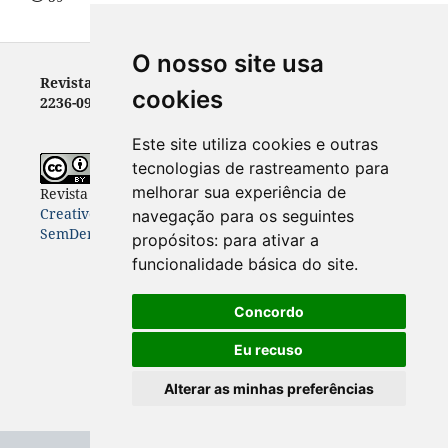
O nosso site usa
Revista Letras - ISSN 0100-0888 (versão impressa) e
cookies
2236-0999 (versão eletrônica)
Este site utiliza cookies e outras
tecnologias de rastreamento para
melhorar sua experiência de
Revista Letras
está licenciada com uma Licença
Creative Commons Atribuição-NãoComercial-
navegação para os seguintes
SemDerivações 4.0 Internacional
.
propósitos:
para ativar a
funcionalidade básica do site
.
Concordo
Eu recuso
Alterar as minhas preferências