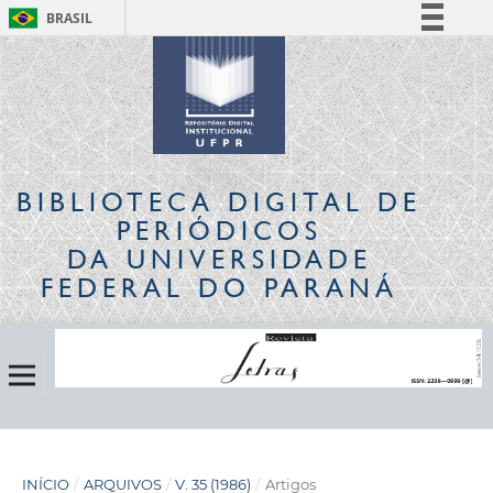
BRASIL
Simplifique!
Comunica BR
Participe
Acesso à informação
Legislação
BIBLIOTECA DIGITAL
DE
Canais
PERIÓDICOS
DA UNIVERSIDADE
FEDERAL DO PARANÁ
INÍCIO
/
ARQUIVOS
/
V. 35 (1986)
/
Artigos