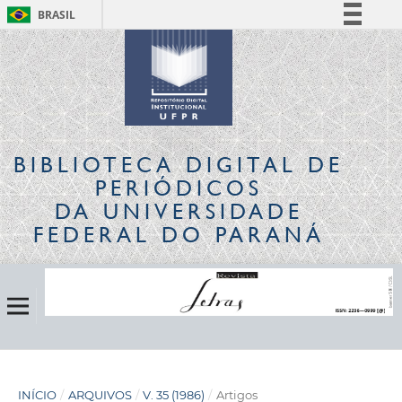
BRASIL
Simplifique!
Comunica BR
Participe
Acesso à informação
Legislação
BIBLIOTECA DIGITAL
DE
Canais
PERIÓDICOS
DA UNIVERSIDADE
FEDERAL DO PARANÁ
INÍCIO
/
ARQUIVOS
/
V. 35 (1986)
/
Artigos