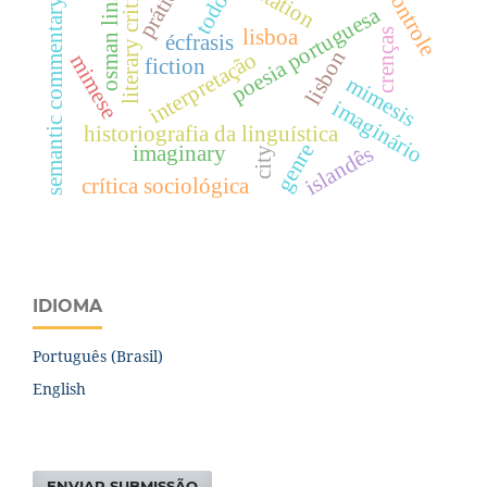
literary criticism
prática.
controle
todo
osman lins
semantic commentary
poesia portuguesa
lisboa
crenças
écfrasis
lisbon
interpretação
mimese
fiction
mimesis
imaginário
historiografia da linguística
genre
islandês
imaginary
city
crítica sociológica
IDIOMA
Português (Brasil)
English
ENVIAR SUBMISSÃO