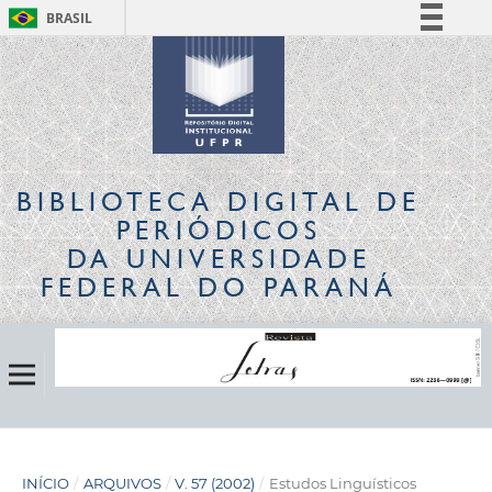
BRASIL
Simplifique!
Comunica BR
Participe
Acesso à informação
Legislação
BIBLIOTECA DIGITAL
DE
Canais
PERIÓDICOS
DA UNIVERSIDADE
FEDERAL DO PARANÁ
INÍCIO
/
ARQUIVOS
/
V. 57 (2002)
/
Estudos Linguísticos