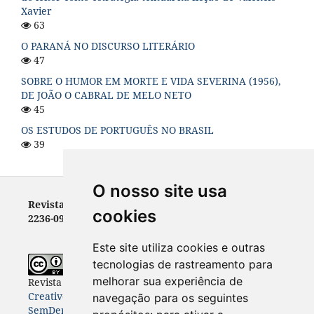
Xavier
63
O PARANÁ NO DISCURSO LITERÁRIO
47
SOBRE O HUMOR EM MORTE E VIDA SEVERINA (1956),
DE JOÃO O CABRAL DE MELO NETO
45
OS ESTUDOS DE PORTUGUÊS NO BRASIL
39
O nosso site usa
Revista Letras - ISSN 0100-0888 (versão impressa) e
cookies
2236-0999 (versão eletrônica)
Este site utiliza cookies e outras
tecnologias de rastreamento para
melhorar sua experiência de
Revista Letras
está licenciada com uma Licença
Creative Commons Atribuição-NãoComercial-
navegação para os seguintes
SemDerivações 4.0 Internacional
.