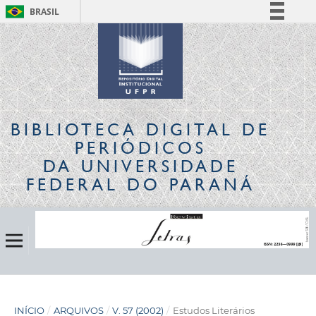
BRASIL
Simplifique!
Comunica BR
Participe
Acesso à informação
Legislação
BIBLIOTECA DIGITAL
DE
Canais
PERIÓDICOS
DA UNIVERSIDADE
FEDERAL DO PARANÁ
INÍCIO
/
ARQUIVOS
/
V. 57 (2002)
/
Estudos Literários