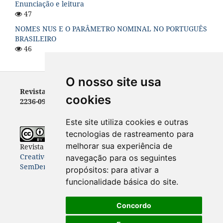
Enunciação e leitura
47
NOMES NUS E O PARÂMETRO NOMINAL NO PORTUGUÊS
BRASILEIRO
46
O nosso site usa
Revista Letras - ISSN 0100-0888 (versão impressa) e
cookies
2236-0999 (versão eletrônica)
Este site utiliza cookies e outras
tecnologias de rastreamento para
melhorar sua experiência de
Revista Letras
está licenciada com uma Licença
Creative Commons Atribuição-NãoComercial-
navegação para os seguintes
SemDerivações 4.0 Internacional
.
propósitos:
para ativar a
funcionalidade básica do site
.
Concordo