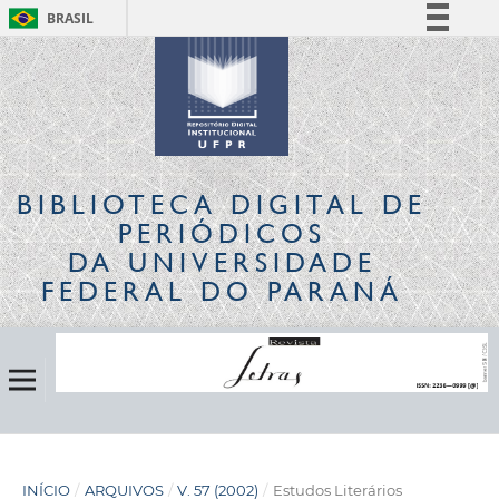
BRASIL
Simplifique!
Comunica BR
Participe
Acesso à informação
Legislação
BIBLIOTECA DIGITAL
DE
Canais
PERIÓDICOS
DA UNIVERSIDADE
FEDERAL DO PARANÁ
INÍCIO
/
ARQUIVOS
/
V. 57 (2002)
/
Estudos Literários