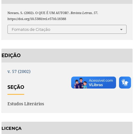
Novaes, S. (2002). O QUE É UM AUTOR?.
Revista Letras
,
57
.
https://doi.org/10.5380/rel.v57i0.18388
Fomatos de Citação
EDIÇÃO
v. 57 (2002)
SEÇÃO
Estudos Literários
LICENÇA