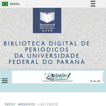
BRASIL
Simplifique!
Comunica BR
Participe
Acesso à informação
Legislação
BIBLIOTECA DIGITAL
DE
Canais
PERIÓDICOS
DA UNIVERSIDADE
FEDERAL DO PARANÁ
INÍCIO
/
ARQUIVOS
/
v. 8 n. 2 (2013)