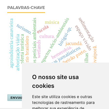
PALAVRAS-CHAVE
sedimentação
impactos sócio-ambientais
laudos periciais ambientais
agroindústria canavieira
música
turismo.
escola
espaço vivido
birigui-sp.
cultura.
arborização viária
oferta turística
território brasileiro
wetlands
jacundá.
hemerobia.
mapas jornalísticos
ivaiporã.
ribeirão preto.
trilhas
variação de área
O nosso site usa
cookies
Este site utiliza cookies e outras
ENVIAR SUBMISSÃO
tecnologias de rastreamento para
melhorar sua experiência de