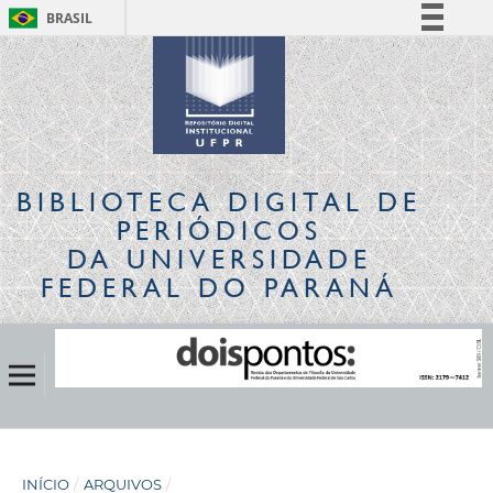
BRASIL
Simplifique!
Comunica BR
Participe
Acesso à informação
Legislação
BIBLIOTECA DIGITAL
DE
Canais
PERIÓDICOS
DA UNIVERSIDADE
FEDERAL DO PARANÁ
INÍCIO
/
ARQUIVOS
/