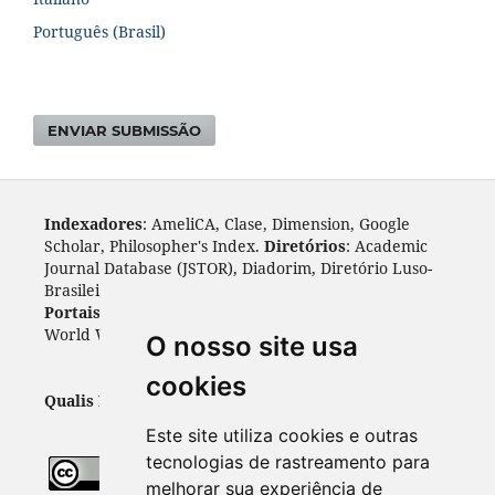
Português (Brasil)
ENVIAR SUBMISSÃO
Indexadores
: AmeliCA, Clase, Dimension, Google
Scholar, Philosopher's Index.
Diretórios
: Academic
Journal Database (JSTOR), Diadorim, Diretório Luso-
Brasileiro, DOAJ, Journal 4 free, ROAD, Socol@ar.
Portais
: ARDI, Biblat, CAPES, LiVre, ScienceOpen,
World Wide Science.
Índices
: Cite Factor, OAJI.
O nosso site usa
cookies
Qualis Periódicos - Capes
: A1
Este site utiliza cookies e outras
tecnologias de rastreamento para
Todo o conteúdo desta revista está
melhorar sua experiência de