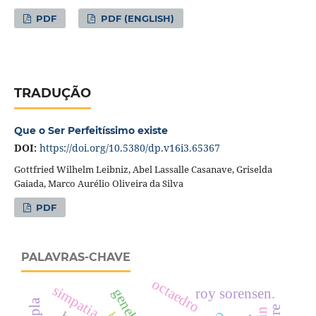
PDF
PDF (ENGLISH)
TRADUÇÃO
Que o Ser Perfeitíssimo existe
DOI:
https://doi.org/10.5380/dp.v16i3.65367
Gottfried Wilhelm Leibniz, Abel Lassalle Casanave, Griselda
Gaiada, Marco Aurélio Oliveira da Silva
PDF
PALAVRAS-CHAVE
octaedro
simpatia
genebra
roy sorensen.