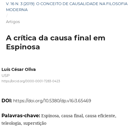
V. 16 N. 3 (2019): O CONCEITO DE CAUSALIDADE NA FILOSOFIA
MODERNA
/
Artigos
A crítica da causa final em
Espinosa
Luís César Oliva
USP
https://orcid.org/0000-0001-7283-0423
DOI:
https://doi.org/10.5380/dp.v16i3.65469
Palavras-chave:
Espinosa, causa final, causa eficiente,
teleologia, superstição