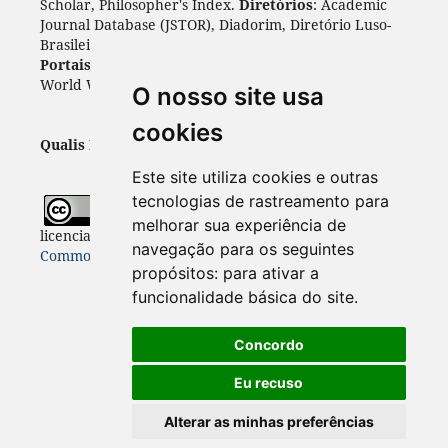
Scholar, Philosopher's Index.
Diretórios
: Academic
Journal Database (JSTOR), Diadorim, Diretório Luso-
Brasileiro, DOAJ, Journal 4 free, ROAD, Socol@ar.
Portais
: ARDI, Biblat, CAPES, LiVre, ScienceOpen,
World Wide Science.
Índices
: Cite Factor, OAJI.
O nosso site usa
cookies
Qualis Periódicos - Capes
: A1
Este site utiliza cookies e outras
tecnologias de rastreamento para
Todo o conteúdo desta revista está
melhorar sua experiência de
licenciado sob a
Licença
Internacional Creative
navegação para os seguintes
Commons 4.0 (CC BY 4.0)
propósitos:
para ativar a
funcionalidade básica do site
.
Concordo
Eu recuso
Alterar as minhas preferências