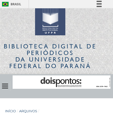
BRASIL
Simplifique!
Comunica BR
Participe
Acesso à informação
Legislação
BIBLIOTECA DIGITAL
DE
Canais
PERIÓDICOS
DA UNIVERSIDADE
FEDERAL DO PARANÁ
INÍCIO
/
ARQUIVOS
/