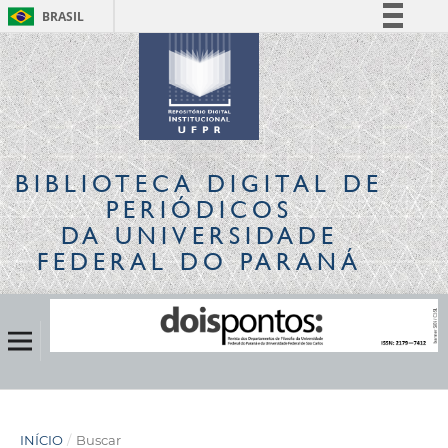
BRASIL
Simplifique!
Comunica BR
Participe
Acesso à informação
Legislação
BIBLIOTECA DIGITAL
DE
Canais
PERIÓDICOS
DA UNIVERSIDADE
FEDERAL DO PARANÁ
INÍCIO
/
Buscar