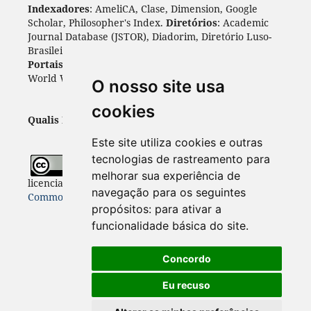
Indexadores
: AmeliCA, Clase, Dimension, Google
Scholar, Philosopher's Index.
Diretórios
: Academic
Journal Database (JSTOR), Diadorim, Diretório Luso-
Brasileiro, DOAJ, Journal 4 free, ROAD, Socol@ar.
Portais
: ARDI, Biblat, CAPES, LiVre, ScienceOpen,
World Wide Science.
Índices
: Cite Factor, OAJI.
O nosso site usa
cookies
Qualis Periódicos - Capes
: A1
Este site utiliza cookies e outras
tecnologias de rastreamento para
Todo o conteúdo desta revista está
melhorar sua experiência de
licenciado sob a
Licença
Internacional Creative
navegação para os seguintes
Commons 4.0 (CC BY 4.0)
propósitos:
para ativar a
funcionalidade básica do site
.
Concordo
Eu recuso