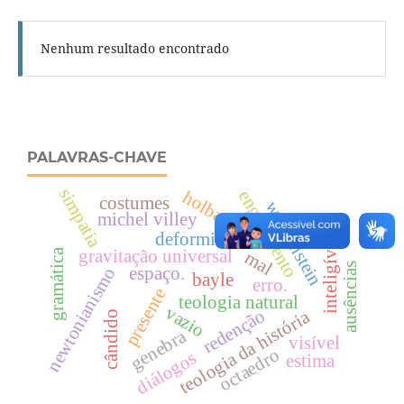
Nenhum resultado encontrado
PALAVRAS-CHAVE
simpatia
holbach
engajamento
costumes
wittgenstein
ius
michel villey
deformidade
inteligível
gramática
gravitação universal
mal
ausências
espaço.
newtonianismo
bayle
erro.
presente
teologia natural
vazio
redenção
teologia da história
cândido
genebra
visível
octaedro
diálogos
estima