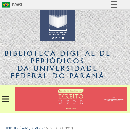
BRASIL
Simplifique!
Comunica BR
Participe
Acesso à informação
Legislação
BIBLIOTECA DIGITAL
DE
Canais
PERIÓDICOS
DA UNIVERSIDADE
FEDERAL DO PARANÁ
INÍCIO
/
ARQUIVOS
/
v. 31 n. 0 (1999)