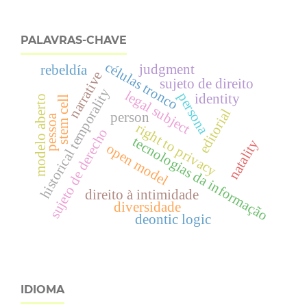
PALAVRAS-CHAVE
células tronco
judgment
rebeldía
narrative
sujeto de direito
historical temporality
legal subject
persona
identity
modelo aberto
stem cell
editorial
person
pessoa
right to privacy
sujeto de derecho
tecnologias da informação
natality
open model
direito à intimidade
diversidade
deontic logic
IDIOMA